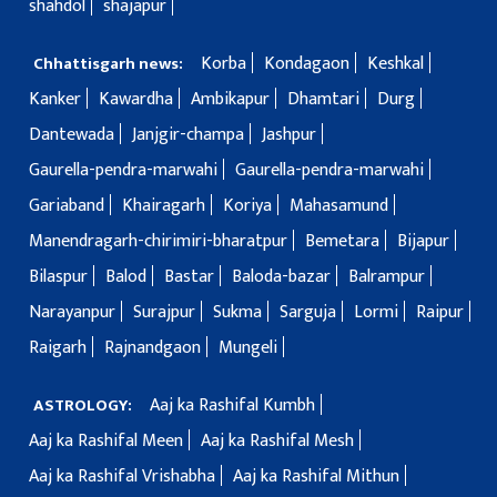
shahdol
shajapur
Korba
Kondagaon
Keshkal
Chhattisgarh news:
Kanker
Kawardha
Ambikapur
Dhamtari
Durg
Dantewada
Janjgir-champa
Jashpur
Gaurella-pendra-marwahi
Gaurella-pendra-marwahi
Gariaband
Khairagarh
Koriya
Mahasamund
Manendragarh-chirimiri-bharatpur
Bemetara
Bijapur
Bilaspur
Balod
Bastar
Baloda-bazar
Balrampur
Narayanpur
Surajpur
Sukma
Sarguja
Lormi
Raipur
Raigarh
Rajnandgaon
Mungeli
Aaj ka Rashifal Kumbh
ASTROLOGY:
Aaj ka Rashifal Meen
Aaj ka Rashifal Mesh
Aaj ka Rashifal Vrishabha
Aaj ka Rashifal Mithun