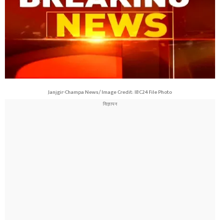
Janjgir-Champa News/ Image Credit: IBC24 File Photo