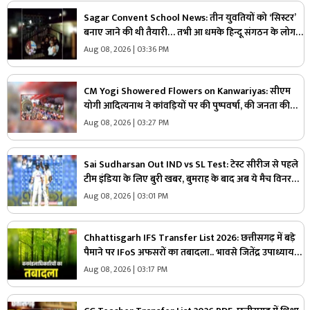
Sagar Convent School News: तीन युवतियों को ‘सिस्टर’
बनाए जाने की थी तैयारी… तभी आ धमके हिन्दू संगठन के लोग
और पुलिस, स्कूल में मचा बवाल
Aug 08, 2026 | 03:36 PM
CM Yogi Showered Flowers on Kanwariyas: सीएम
योगी आदित्यनाथ ने कांवड़ियों पर की पुष्पवर्षा, की जनता की
सुख-शांति और समृद्धि की कामना
Aug 08, 2026 | 03:27 PM
Sai Sudharsan Out IND vs SL Test: टेस्ट सीरीज से पहले
टीम इंडिया के लिए बुरी खबर, बुमराह के बाद अब ये मैच विनर
खिलाड़ी हुआ बाहर
Aug 08, 2026 | 03:01 PM
Chhattisgarh IFS Transfer List 2026: छत्तीसगढ़ में बड़े
पैमाने पर IFoS अफसरों का तबादला.. भावसे जितेंद्र उपाध्याय
को कटघोरा वनमंडल का जिम्मा, देखें पूरी लिस्ट
Aug 08, 2026 | 03:17 PM