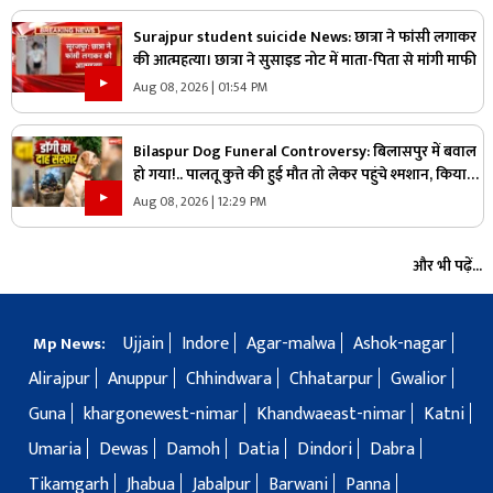
Surajpur student suicide News: छात्रा ने फांसी लगाकर
की आत्महत्या। छात्रा ने सुसाइड नोट में माता-पिता से मांगी माफी
Aug 08, 2026 | 01:54 PM
Bilaspur Dog Funeral Controversy: बिलासपुर में बवाल
हो गया!.. पालतू कुत्ते की हुई मौत तो लेकर पहुंचे श्मशान, किया
दाह संस्कार तो शुरू हो गया हंगामा
Aug 08, 2026 | 12:29 PM
और भी पढ़ें...
Ujjain
Indore
Agar-malwa
Ashok-nagar
Mp News:
Alirajpur
Anuppur
Chhindwara
Chhatarpur
Gwalior
Guna
khargonewest-nimar
Khandwaeast-nimar
Katni
Umaria
Dewas
Damoh
Datia
Dindori
Dabra
Tikamgarh
Jhabua
Jabalpur
Barwani
Panna