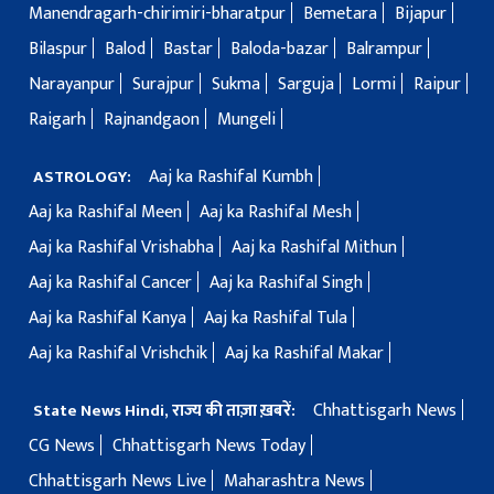
Manendragarh-chirimiri-bharatpur
Bemetara
Bijapur
Bilaspur
Balod
Bastar
Baloda-bazar
Balrampur
Narayanpur
Surajpur
Sukma
Sarguja
Lormi
Raipur
Raigarh
Rajnandgaon
Mungeli
Aaj ka Rashifal Kumbh
ASTROLOGY:
Aaj ka Rashifal Meen
Aaj ka Rashifal Mesh
Aaj ka Rashifal Vrishabha
Aaj ka Rashifal Mithun
Aaj ka Rashifal Cancer
Aaj ka Rashifal Singh
Aaj ka Rashifal Kanya
Aaj ka Rashifal Tula
Aaj ka Rashifal Vrishchik
Aaj ka Rashifal Makar
Chhattisgarh News
State News Hindi, राज्य की ताज़ा ख़बरें:
CG News
Chhattisgarh News Today
Chhattisgarh News Live
Maharashtra News