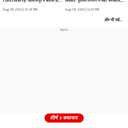
Controversy: बिलासपुर में बवाल हो
News: पुलिस विभाग में बड़ा फेरबदल,
गया!.. पालतू…
SI,…
Aug 08, 2026 | 12:28 PM
Aug 08, 2026 | 12:14 PM
और भी पढ़ें...
शीर्ष 5 समाचार