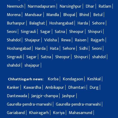
Neemuch
Narmadapuram
Narsinghpur
Dhar
Ratlam
Morena
Mandsaur
Mandla
Bhopal
Bhind
Betul
Burhanpur
Balaghat
Hoshangabad
Harda
Sehore
Seoni
Singrauli
Sagar
Satna
Sheopur
Shivpuri
Shahdol
Shajapur
Vidisha
Rewa
Raisen
Rajgarh
Hoshangabad
Harda
Hata
Sehore
Sidhi
Seoni
Singrauli
Sagar
Satna
Sheopur
Shivpuri
shahdol
shahdol
shajapur
Korba
Kondagaon
Keshkal
Chhattisgarh news:
Kanker
Kawardha
Ambikapur
Dhamtari
Durg
Dantewada
Janjgir-champa
Jashpur
Gaurella-pendra-marwahi
Gaurella-pendra-marwahi
Gariaband
Khairagarh
Koriya
Mahasamund