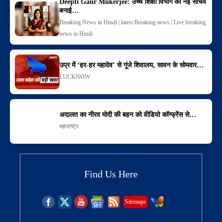
Deepti Gaur Mukerjee: उच्च शिक्षा विभाग की नई सचिव
बनाई…
Breaking News in Hindi | latest Breaking news | Live breaking
news in Hindi
उप्र में ‘हर-हर महादेव’ से गूंजे शिवालय, सावन के सोमवार…
LUCKNOW
अदालत का नीरव मोदी की बहन को वीडियो कॉन्फ्रेंस से…
महाराष्ट्र
Find Us Here
Sitemaps