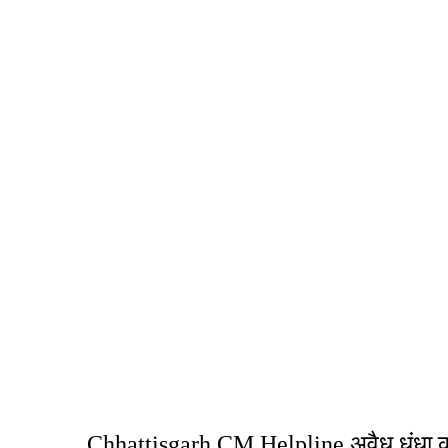
Chhattisgarh CM Helpline
अवैध धंधा क