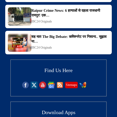
Raipur Crime News: 6 हत्याओं से दहला राजधानी
रायपुर! एक…
IBC24 Originals
शह मात The Big Debate: कमिश्नरेट पर निशाना.. सुझाव
या…
IBC24 Originals
Find Us Here
Sitemaps
Download Apps