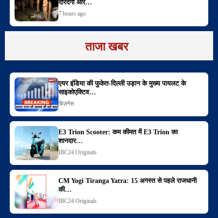
दरिंदगी और…
7 hours ago
ताजा खबर
एयर इंडिया की फुकेत-दिल्ली उड़ान के मुख्य पायलट के
साइकोएक्टिव…
बिज़नेस
E3 Trion Scooter: कम कीमत में E3 Trion का
शानदार…
IBC24 Originals
CM Yogi Tiranga Yatra: 15 अगस्त से पहले राजधानी
की…
IBC24 Originals