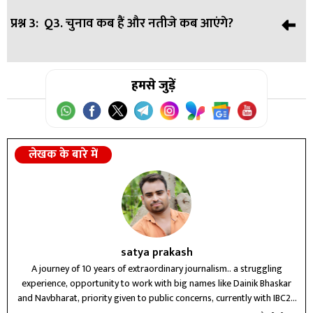
प्रश्न 3:
Q3. चुनाव कब हैं और नतीजे कब आएंगे?
उत्तर:
A. वीडियो में TMC उम्मीदवार को दी चेतावनी से राजनीतिक
विवाद बढ़ा।
उत्तर:
हमसे जुड़ें
A. मतदान 29 अप्रैल को और नतीजे 4 मई को घोषित होंगे।
लेखक के बारे में
satya prakash
A journey of 10 years of extraordinary journalism.. a struggling
experience, opportunity to work with big names like Dainik Bhaskar
and Navbharat, priority given to public concerns, currently with IBC24
Raipur for three years, future journey unknown