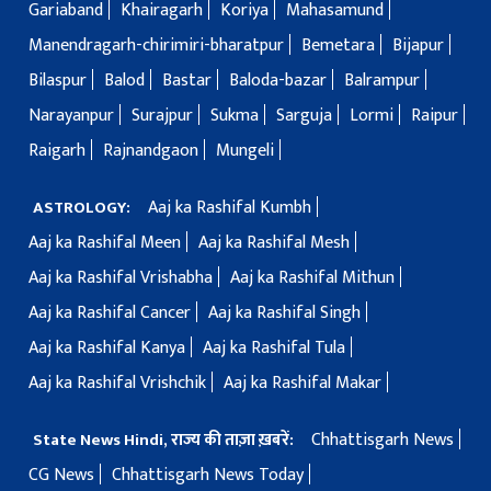
Gariaband
Khairagarh
Koriya
Mahasamund
Manendragarh-chirimiri-bharatpur
Bemetara
Bijapur
Bilaspur
Balod
Bastar
Baloda-bazar
Balrampur
Narayanpur
Surajpur
Sukma
Sarguja
Lormi
Raipur
Raigarh
Rajnandgaon
Mungeli
Aaj ka Rashifal Kumbh
ASTROLOGY:
Aaj ka Rashifal Meen
Aaj ka Rashifal Mesh
Aaj ka Rashifal Vrishabha
Aaj ka Rashifal Mithun
Aaj ka Rashifal Cancer
Aaj ka Rashifal Singh
Aaj ka Rashifal Kanya
Aaj ka Rashifal Tula
Aaj ka Rashifal Vrishchik
Aaj ka Rashifal Makar
Chhattisgarh News
State News Hindi, राज्य की ताज़ा ख़बरें:
CG News
Chhattisgarh News Today