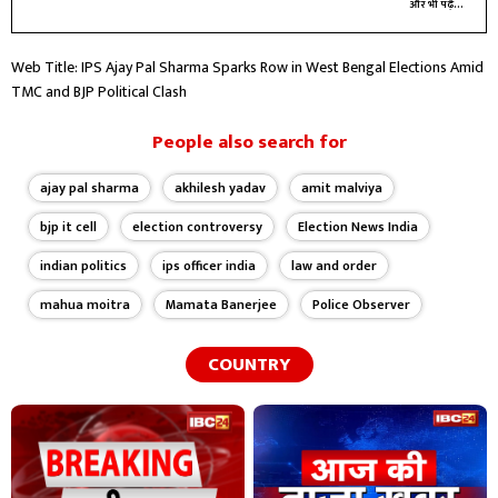
और भी पढ़ें...
Web Title: IPS Ajay Pal Sharma Sparks Row in West Bengal Elections Amid
TMC and BJP Political Clash
People also search for
ajay pal sharma
akhilesh yadav
amit malviya
bjp it cell
election controversy
Election News India
indian politics
ips officer india
law and order
mahua moitra
Mamata Banerjee
Police Observer
COUNTRY