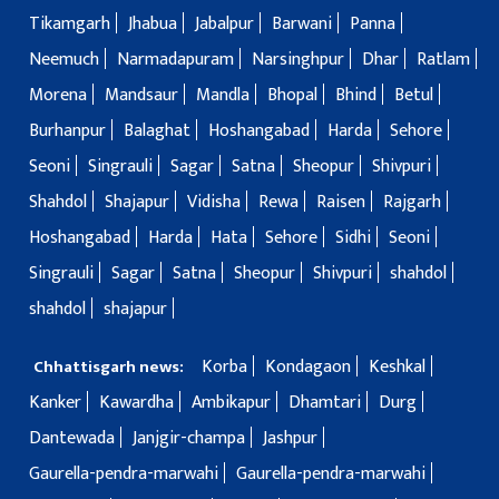
Tikamgarh
Jhabua
Jabalpur
Barwani
Panna
Neemuch
Narmadapuram
Narsinghpur
Dhar
Ratlam
Morena
Mandsaur
Mandla
Bhopal
Bhind
Betul
Burhanpur
Balaghat
Hoshangabad
Harda
Sehore
Seoni
Singrauli
Sagar
Satna
Sheopur
Shivpuri
Shahdol
Shajapur
Vidisha
Rewa
Raisen
Rajgarh
Hoshangabad
Harda
Hata
Sehore
Sidhi
Seoni
Singrauli
Sagar
Satna
Sheopur
Shivpuri
shahdol
shahdol
shajapur
Korba
Kondagaon
Keshkal
Chhattisgarh news:
Kanker
Kawardha
Ambikapur
Dhamtari
Durg
Dantewada
Janjgir-champa
Jashpur
Gaurella-pendra-marwahi
Gaurella-pendra-marwahi