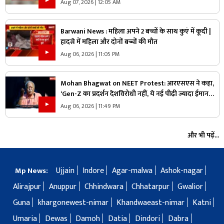
के बाद भी क्यों नहीं सुधरे हालात
Aug 07, 2026 | 12:05 AM
Barwani News : महिला अपने 2 बच्चों के साथ कुएं में कूदी |
हादसे में महिला और दोनों बच्चों की मौत
Aug 06, 2026 | 11:05 PM
Mohan Bhagwat on NEET Protest: आरएसएस ने कहा,
‘Gen-Z का प्रदर्शन देशविरोधी नहीं, ये नई पीढ़ी ज्यादा ईमानदार
है’.. पढ़ें मोहन भागवत NEET प्रोटेस्ट पर और क्या कहा
Aug 06, 2026 | 11:49 PM
और भी पढ़ें...
Ujjain
Indore
Agar-malwa
Ashok-nagar
Mp News:
Alirajpur
Anuppur
Chhindwara
Chhatarpur
Gwalior
Guna
khargonewest-nimar
Khandwaeast-nimar
Katni
Umaria
Dewas
Damoh
Datia
Dindori
Dabra