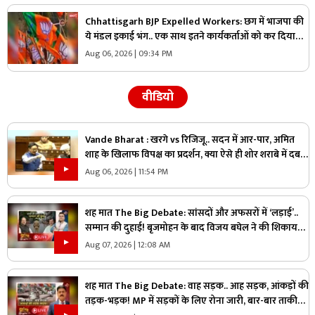
Chhattisgarh BJP Expelled Workers: छग में भाजपा की
ये मंडल इकाई भंग.. एक साथ इतने कार्यकर्ताओं को कर दिया
निष्कासित, अब होगा नए कार्यकारिणी का गठन
Aug 06, 2026 | 09:34 PM
वीडियो
Vande Bharat : खरगे vs रिजिजू.. सदन में आर-पार, अमित
शाह के खिलाफ विपक्ष का प्रदर्शन, क्या ऐसे ही शोर शराबे में दब
जाएंगे असली मुद्दे?
Aug 06, 2026 | 11:54 PM
शह मात The Big Debate: सांसदों और अफसरों में ‘लड़ाई’..
सम्मान की दुहाई! बृजमोहन के बाद विजय बघेल ने की शिकायत,
जानिए राज्य का मामला आखिर संसद तक क्यों पहुंचा?
Aug 07, 2026 | 12:08 AM
शह मात The Big Debate: वाह सड़क.. आह सड़क, आंकड़ों की
तड़क-भड़क! MP में सड़कों के लिए रोना जारी, बार-बार ताकीद