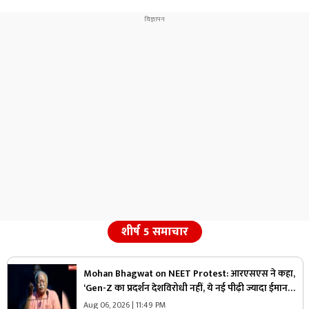
शीर्ष 5 समाचार
Mohan Bhagwat on NEET Protest: आरएसएस ने कहा,
‘Gen-Z का प्रदर्शन देशविरोधी नहीं, ये नई पीढ़ी ज्यादा ईमानदार
है’.. पढ़ें मोहन भागवत NEET प्रोटेस्ट पर और क्या कहा
Aug 06, 2026 | 11:49 PM