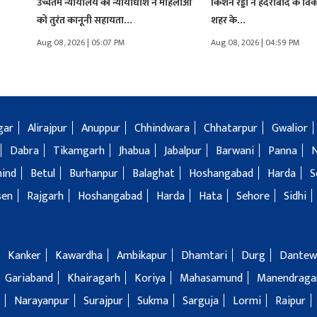
उच्चतम न्यायालय की न्यायाधीश ने महिलाओं
किशन रेड्डी ने हैदराबाद के व
को तुरंत कानूनी सहायता…
शहर के…
Aug 08, 2026 | 05:07 PM
Aug 08, 2026 | 04:59 PM
gar
Alirajpur
Anuppur
Chhindwara
Chhatarpur
Gwalior
Dabra
Tikamgarh
Jhabua
Jabalpur
Barwani
Panna
hind
Betul
Burhanpur
Balaghat
Hoshangabad
Harda
S
sen
Rajgarh
Hoshangabad
Harda
Hata
Sehore
Sidhi
Kanker
Kawardha
Ambikapur
Dhamtari
Durg
Dantew
Gariaband
Khairagarh
Koriya
Mahasamund
Manendragar
Narayanpur
Surajpur
Sukma
Sarguja
Lormi
Raipur