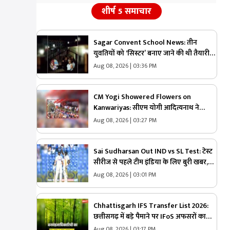
शीर्ष 5 समाचार
Sagar Convent School News: तीन
युवतियों को ‘सिस्टर’ बनाए जाने की थी तैयारी…
तभी आ धमके हिन्दू संगठन के लोग और पुलिस,
Aug 08, 2026 | 03:36 PM
स्कूल में मचा बवाल
CM Yogi Showered Flowers on
Kanwariyas: सीएम योगी आदित्यनाथ ने
कांवड़ियों पर की पुष्पवर्षा, की जनता की सुख-
Aug 08, 2026 | 03:27 PM
शांति और समृद्धि की कामना
Sai Sudharsan Out IND vs SL Test: टेस्ट
सीरीज से पहले टीम इंडिया के लिए बुरी खबर,
बुमराह के बाद अब ये मैच विनर खिलाड़ी हुआ
Aug 08, 2026 | 03:01 PM
बाहर
Chhattisgarh IFS Transfer List 2026:
छत्तीसगढ़ में बड़े पैमाने पर IFoS अफसरों का
तबादला.. भावसे जितेंद्र उपाध्याय को कटघोरा
Aug 08, 2026 | 03:17 PM