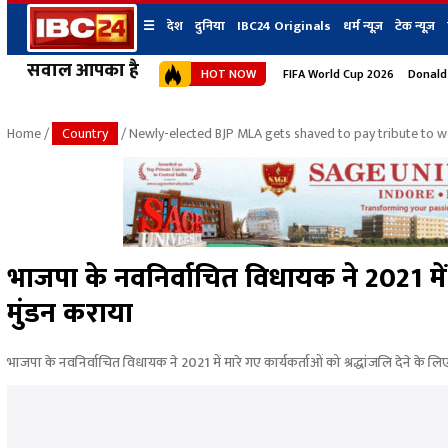
☰
देश
दुनिया
IBC24 Originals
धर्म न्यूज़
टेक न्यूज़
सवाल आपका है
HOT NOW
FIFA World Cup 2026
Donald
देश
प्रदेश न्यूज
शहर
दुनिया
IBC24 Original
छत्तीसगढ़ न्यूज
भोपाल
Home
/
Country
/ Newly-elected BJP MLA gets shaved to pay tribute to wo
मध्यप्रदेश न्यूज
इंदौर
उत्तर प्रदेश न्यूज
जबलपुर
बिहार न्यूज
ग्वालियर
उत्तराखंड न्यूज
रायपुर
महाराष्ट्र न्यूज
बिलासपुर
भाजपा के नवनिर्वाचित विधायक ने 2021 में म
हिमाचल प्रदेश न्यूज
मुंडन कराया
हरियाणा न्यूज
भाजपा के नवनिर्वाचित विधायक ने 2021 में मारे गए कार्यकर्ताओं को श्रद्धांजलि देने के लि