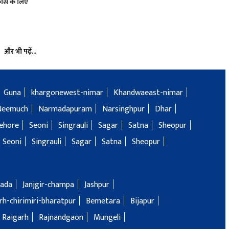
िकास के लिए
और भी पढ़ें...
Guna
khargonewest-nimar
Khandwaeast-nimar
Neemuch
Narmadapuram
Narsinghpur
Dhar
ehore
Seoni
Singrauli
Sagar
Satna
Sheopur
Seoni
Singrauli
Sagar
Satna
Sheopur
ada
Janjgir-champa
Jashpur
h-chirimiri-bharatpur
Bemetara
Bijapur
Raigarh
Rajnandgaon
Mungeli