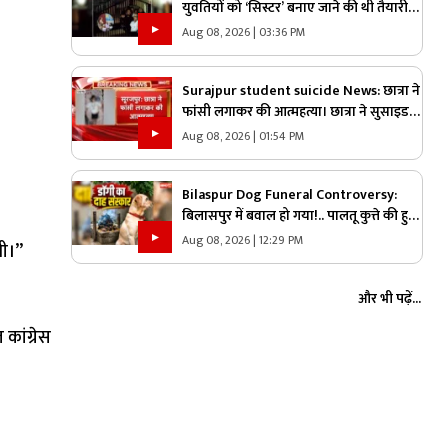
युवतियों को ‘सिस्टर’ बनाए जाने की थी तैयारी…
तभी आ धमके हिन्दू संगठन के लोग और पुलिस,
Aug 08, 2026 | 03:36 PM
स्कूल में मचा बवाल
Surajpur student suicide News: छात्रा ने
फांसी लगाकर की आत्महत्या। छात्रा ने सुसाइड
नोट में माता-पिता से मांगी माफी
Aug 08, 2026 | 01:54 PM
Bilaspur Dog Funeral Controversy:
बिलासपुर में बवाल हो गया!.. पालतू कुत्ते की हुई
मौत तो लेकर पहुंचे श्मशान, किया दाह संस्कार
Aug 08, 2026 | 12:29 PM
ी।’’
तो शुरू हो गया हंगामा
और भी पढ़ें...
कांग्रेस