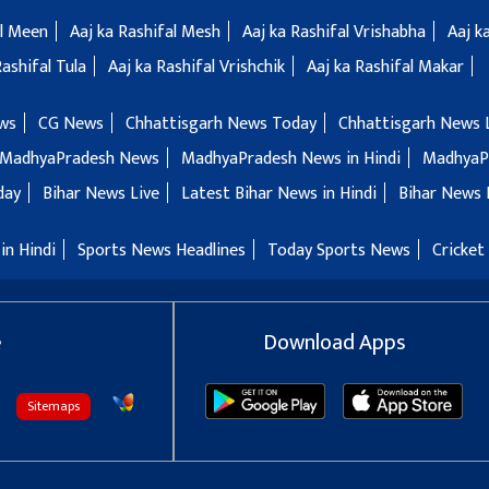
al Meen
Aaj ka Rashifal Mesh
Aaj ka Rashifal Vrishabha
Aaj k
Rashifal Tula
Aaj ka Rashifal Vrishchik
Aaj ka Rashifal Makar
ws
CG News
Chhattisgarh News Today
Chhattisgarh News 
MadhyaPradesh News
MadhyaPradesh News in Hindi
MadhyaP
day
Bihar News Live
Latest Bihar News in Hindi
Bihar News 
in Hindi
Sports News Headlines
Today Sports News
Cricket
e
Download Apps
Sitemaps