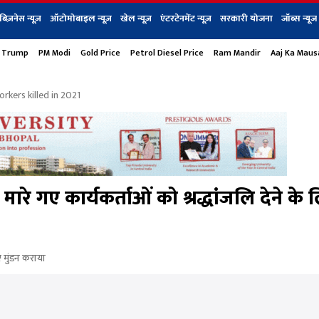
बिज़नेस न्यूज़
ऑटोमोबाइल न्यूज़
खेल न्यूज़
एंटरटेनमेंट न्यूज़
सरकारी योजना
जॉब्स न्यूज
 Trump
PM Modi
Gold Price
Petrol Diesel Price
Ram Mandir
Aaj Ka Mau
s
बिज़नेस
टेक न्यूज
धर्म
ऑटोमोबाइल
एंटरटेनम
शेयर बाज़ार
गैजेट्स न्यूज
rkers killed in 2021
ारे गए कार्यकर्ताओं को श्रद्धांजलि देने के 
ए मुंडन कराया