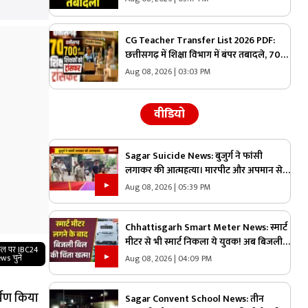
वनमंडल का जिम्मा, देखें पूरी लिस्ट
CG Teacher Transfer List 2026 PDF:
छत्तीसगढ़ में शिक्षा विभाग में बंपर तबादले, 700
से अधिक शिक्षकों-प्रधान पाठकों का ट्रांसफर
Aug 08, 2026 | 03:03 PM
लिस्ट जारी, देखिए पूरी सूची
वीडियो
Sagar Suicide News: बुजुर्ग ने फांसी
लगाकर की आत्महत्या। मारपीट और अपमान से
आहत होकर लगाई फांसी
Aug 08, 2026 | 05:39 PM
Chhattisgarh Smart Meter News: स्मार्ट
मीटर से भी स्मार्ट निकला ये युवक! अब बिजली
गल पर IBC24
बिल की चिंता खत्म |
ws चुनें
Aug 08, 2026 | 04:09 PM
र्पण किया
Sagar Convent School News: तीन