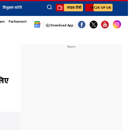
विजुअल स्टोरी
लाइव टीवी
IBC24 UP UK
sam
Parliament Monsoon Session
×
ेंट
खेल
जॉब्स न्यूज
Youtube Channels
Download App
यूथ कॉर्नर
IBC24
Ibc24 Jankarwan
IBC 24 Digital
Ibc24 Up-Uk
Ibc24 Madhya
Ibc24 Maidani
लिए
Ibc24 Sarguja
Ibc24 Bastar
Ibc24 Malwa
Ibc24 Mahakoshal