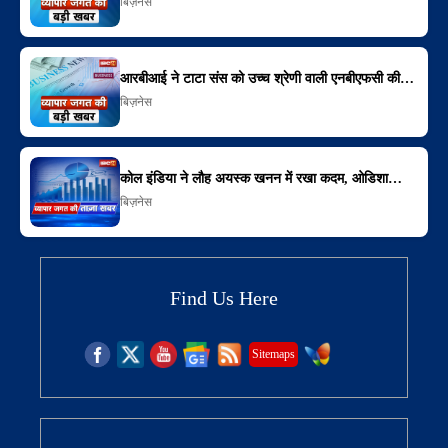
बिज़नेस
आरबीआई ने टाटा संस को उच्च श्रेणी वाली एनबीएफसी की…
बिज़नेस
कोल इंडिया ने लौह अयस्क खनन में रखा कदम, ओडिशा…
बिज़नेस
Find Us Here
Sitemaps