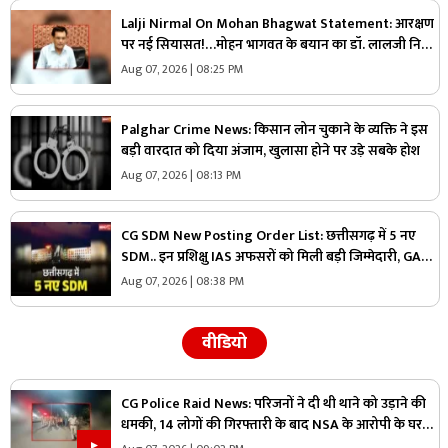
Lalji Nirmal On Mohan Bhagwat Statement: आरक्षण
पर नई सियासत!…मोहन भागवत के बयान का डॉ. लालजी निर्मल
ने किया स्वागत, सपा और अखिलेश यादव पर साधा निशाना
Aug 07, 2026 | 08:25 PM
Palghar Crime News: किसान लोन चुकाने के व्यक्ति ने इस
बड़ी वारदात को दिया अंजाम, खुलासा होने पर उड़े सबके होश
Aug 07, 2026 | 08:13 PM
CG SDM New Posting Order List: छत्तीसगढ़ में 5 नए
SDM.. इन प्रशिक्षु IAS अफसरों को मिली बड़ी जिम्मेदारी, GAD
ने जारी की पूरी सूची
Aug 07, 2026 | 08:38 PM
वीडियो
CG Police Raid News: परिजनों ने दी थी थाने को उड़ाने की
धमकी, 14 लोगों की गिरफ्तारी के बाद NSA के आरोपी के घर
पुलिस ने मारा छापा, जांच में मिली ये चौंकाने वाली चीज