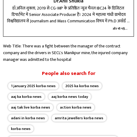
Dr.Anil Shukla
डॉ.अनिल शुक्ला, 2019 से CG-MP के प्रतिष्ठित न्यूज चैनल IBC24 के डिजिटल ​
डिपार्टमेंट में Senior Associate Producer हैं। 2024 में महात्मा गांधी ग्रामोदय
विश्वविद्यालय से Journalism and Mass Communication विषय में Ph.D अवॉर्ड हो
चुके हैं। महात्मा गांधी अंतरराष्ट्रीय हिंदी विश्वविद्यालय वर्धा से M.Phil और कुशाभाऊ
और भी पढ़ें...
ठाकरे पत्रकारिता एवं जनसंचार विश्वविद्यालय, रायपुर से M.sc (EM) में पोस्ट ग्रेजुएशन
किया। जहां प्रावीण्य सूची में प्रथम आने के लिए तिब्बती धर्मगुरू दलाई लामा के हाथों
Web Title: There was a fight between the manager of the contract
गोल्ड मेडल प्राप्त किया। इन्होंने गुरूघासीदास विश्वविद्यालय बिलासपुर से हिंदी साहित्य में
company and the drivers in SECL's Manikpur mine, the injured company
एम.ए किया। इनके अलावा PGDJMC और PGDRD एक वर्षीय डिप्लोमा कोर्स भी
manager was admitted to the hospital
किया। डॉ.अनिल शुक्ला ने मीडिया एवं जनसंचार से संबंधित दर्जन भर से अधिक
कार्यशाला, सेमीनार, मीडिया संगो​ष्ठी में सहभागिता की। इनके तमाम प्रतिष्ठित पत्र
पत्रिकाओं में लेख और शोध पत्र प्रकाशित हैं। डॉ.अनिल शुक्ला को रिपोर्टर, एंकर और
People also search for
कंटेट राइटर के बतौर मीडिया के क्षेत्र में काम करने का 15 वर्ष से अधिक का अनुभव है।
इस पर मेल आईडी पर संपर्क करें anilshuklamedia@gmail.com
1 january 2025 korba news
2025 ka korba news
aaj ka korba news
aaj korba news today
aaj tak live korba news
action korba news
adani in korba news
amrita jewellers korba news
korba news