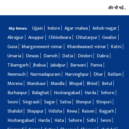
और भी पढ़ें...
Ujjain
Indore
Agar-malwa
Ashok-nagar
Mp News:
Alirajpur
Anuppur
Chhindwara
Chhatarpur
Gwalior
Guna
khargonewest-nimar
Khandwaeast-nimar
Katni
Umaria
Dewas
Damoh
Datia
Dindori
Dabra
Tikamgarh
Jhabua
Jabalpur
Barwani
Panna
Neemuch
Narmadapuram
Narsinghpur
Dhar
Ratlam
Morena
Mandsaur
Mandla
Bhopal
Bhind
Betul
Burhanpur
Balaghat
Hoshangabad
Harda
Sehore
Seoni
Singrauli
Sagar
Satna
Sheopur
Shivpuri
Shahdol
Shajapur
Vidisha
Rewa
Raisen
Rajgarh
Hoshangabad
Harda
Hata
Sehore
Sidhi
Seoni