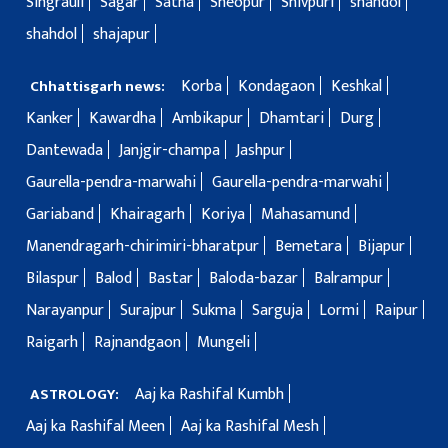
Singrauli
Sagar
Satna
Sheopur
Shivpuri
shahdol
shahdol
shajapur
Korba
Kondagaon
Keshkal
Chhattisgarh news:
Kanker
Kawardha
Ambikapur
Dhamtari
Durg
Dantewada
Janjgir-champa
Jashpur
Gaurella-pendra-marwahi
Gaurella-pendra-marwahi
Gariaband
Khairagarh
Koriya
Mahasamund
Manendragarh-chirimiri-bharatpur
Bemetara
Bijapur
Bilaspur
Balod
Bastar
Baloda-bazar
Balrampur
Narayanpur
Surajpur
Sukma
Sarguja
Lormi
Raipur
Raigarh
Rajnandgaon
Mungeli
Aaj ka Rashifal Kumbh
ASTROLOGY:
Aaj ka Rashifal Meen
Aaj ka Rashifal Mesh