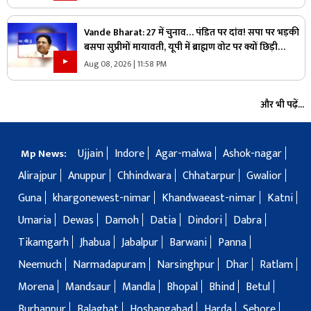
Vande Bharat: 27 में चुनाव… पंडित पर दांव! सपा पर भड़की
बसपा सुप्रीमों मायावती, यूपी में ब्राह्मण वोट पर क्यों छिड़ी
महाभारत?
Aug 08, 2026 | 11:58 PM
और भी पढ़ें...
Ujjain
Indore
Agar-malwa
Ashok-nagar
Mp News:
Alirajpur
Anuppur
Chhindwara
Chhatarpur
Gwalior
Guna
khargonewest-nimar
Khandwaeast-nimar
Katni
Umaria
Dewas
Damoh
Datia
Dindori
Dabra
Tikamgarh
Jhabua
Jabalpur
Barwani
Panna
Neemuch
Narmadapuram
Narsinghpur
Dhar
Ratlam
Morena
Mandsaur
Mandla
Bhopal
Bhind
Betul
Burhanpur
Balaghat
Hoshangabad
Harda
Sehore