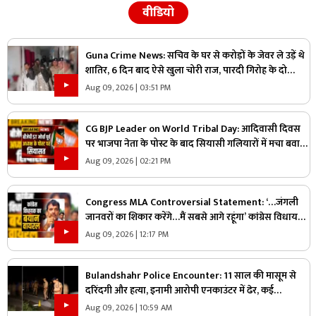
वीडियो
Guna Crime News: सचिव के घर से करोड़ों के जेवर ले उड़ें थे
शातिर, 6 दिन बाद ऐसे खुला चोरी राज, पारदी गिरोह के दो
आरोपी गिरफ्तार
Aug 09, 2026 | 03:51 PM
CG BJP Leader on World Tribal Day: आदिवासी दिवस
पर भाजपा नेता के पोस्ट के बाद सियासी गलियारों में मचा बवाल,
जानिए ऐसा क्या कह दिया कि भड़के विपक्षी नेता
Aug 09, 2026 | 02:21 PM
Congress MLA Controversial Statement: ‘…जंगली
जानवरों का शिकार करेंगे…मैं सबसे आगे रहूंगा’ कांग्रेस विधायक
ने दिया विवादित बयान, वायरल हो रहा वीडियो
Aug 09, 2026 | 12:17 PM
Bulandshahr Police Encounter: 11 साल की मासूम से
दरिंदगी और हत्या, इनामी आरोपी एनकाउंटर में ढेर, कई
पुलिसकर्मी भी घायल
Aug 09, 2026 | 10:59 AM