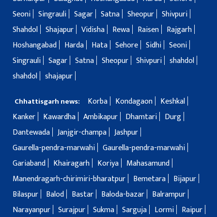
Seoni
Singrauli
Sagar
Satna
Sheopur
Shivpuri
Shahdol
Shajapur
Vidisha
Rewa
Raisen
Rajgarh
Hoshangabad
Harda
Hata
Sehore
Sidhi
Seoni
Singrauli
Sagar
Satna
Sheopur
Shivpuri
shahdol
shahdol
shajapur
Korba
Kondagaon
Keshkal
Chhattisgarh news:
Kanker
Kawardha
Ambikapur
Dhamtari
Durg
Dantewada
Janjgir-champa
Jashpur
Gaurella-pendra-marwahi
Gaurella-pendra-marwahi
Gariaband
Khairagarh
Koriya
Mahasamund
Manendragarh-chirimiri-bharatpur
Bemetara
Bijapur
Bilaspur
Balod
Bastar
Baloda-bazar
Balrampur
Narayanpur
Surajpur
Sukma
Sarguja
Lormi
Raipur