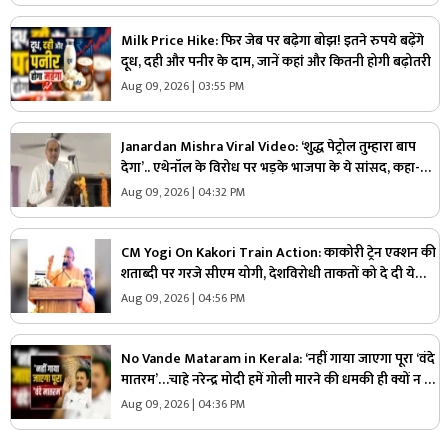
Milk Price Hike: फिर जेब पर बढ़ेगा बोझ! इतने रुपये बढ़ेंगे
दूध, दही और पनीर के दाम, जानें कहां और कितनी होगी बढ़ोतरी
Aug 09, 2026 | 03:55 PM
Janardan Mishra Viral Video: ‘शुद्ध पेट्रोल तुम्हारा बाप
देगा’.. एथेनॉल के विरोध पर भड़के भाजपा के ये सांसद, कहा-
सबसे कम महंगाई भारत में
Aug 09, 2026 | 04:32 PM
CM Yogi On Kakori Train Action: काकोरी ट्रेन एक्शन की
शताब्दी पर गरजे सीएम योगी, देशविरोधी ताकतों को दे दी ये
चेतावनी, युवाओं से की ये अपील
Aug 09, 2026 | 04:56 PM
No Vande Mataram in Kerala: ‘नहीं गाया जाएगा पूरा ‘वंदे
मातरम’…चाहे नरेन्द्र मोदी हमें गोली मारने की धमकी ही क्यों न दें’
स्वतंत्रता दिवस से पहले इस राज्य के स्वास्थ्य मंत्री ने कह दी बड़ी
Aug 09, 2026 | 04:36 PM
बात