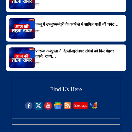
देश
जम्मू में उपमुख्यमंत्री के काफिले में शामिल गाड़ी की चपेट…
देश
फारूक अब्दुल्ला ने दिल्ली-श्रीनगर संबंधों को फिर बेहतर
करने, राज्य…
देश
Find Us Here
Sitemaps