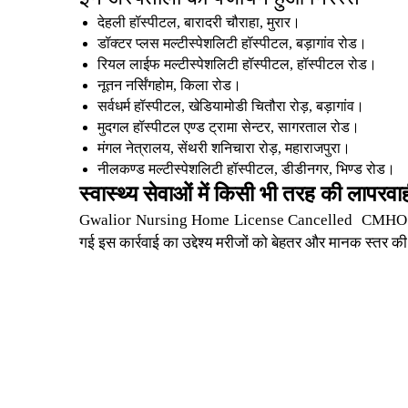
देहली हॉस्‍पीटल, बारादरी चौराहा, मुरार।
डॉक्‍टर प्लस मल्टीस्पेशलिटी हॉस्‍पीटल, बड़ागांव रोड।
रियल लाईफ मल्टीस्पेशलिटी हॉस्‍पीटल, हॉस्‍पीटल रोड।
नूतन नर्सिंगहोम, किला रोड।
सर्वधर्म हॉस्‍पीटल, खेडियामोडी चितौरा रोड़, बड़ागांव।
मुदगल हॉस्‍पीटल एण्ड ट्रामा सेन्टर, सागरताल रोड।
मंगल नेत्रालय, सेंथरी शनिचारा रोड़, महाराजपुरा।
नीलकण्ड मल्टीस्पेशलिटी हॉस्‍पीटल, डीडीनगर, भिण्ड रोड।
स्वास्थ्य सेवाओं में किसी भी तरह की लापरवाह
Gwalior Nursing Home License Cancelled
CMHO डॉ. 
गई इस कार्रवाई का उद्देश्य मरीजों को बेहतर और मानक स्तर की