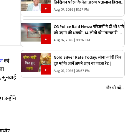
क्रिश्चियन फोरम के नेता अरुण पन्नालाल हिरासत
में.. कड़े सुरक्षा के बीच थाने ले गई पुलिस, जानें
Aug 07, 2026 | 10:57 PM
क्या है आरोप
CG Police Raid News: परिजनों ने दी थी थाने
को उड़ाने की धमकी, 14 लोगों की गिरफ्तारी के
बाद NSA के आरोपी के घर पुलिस ने मारा छापा,
Aug 07, 2026 | 09:02 PM
जांच में मिली ये चौंकाने वाली चीज
Gold Silver Rate Today: सोना-चांदी फिर
जन
को
हुए महंगे! जानें अपने शहर का ताजा रेट |
ाजा
Aug 07, 2026 | 08:37 PM
द सुनवाई
और भी पढ़ें...
उन्होंने
गंभीर