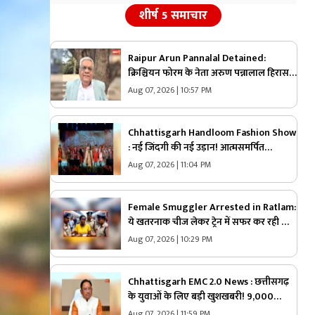
शीर्ष 5 समाचार
Raipur Arun Pannalal Detained:
क्रिश्चियन फोरम के नेता अरुण पन्नालाल हिरासत
में.. कड़े सुरक्षा के बीच थाने ले गई पुलिस, जानें
Aug 07, 2026 | 10:57 PM
क्या है आरोप
Chhattisgarh Handloom Fashion Show
: नई जिंदगी की नई उड़ान! आत्मसमर्पित
महिलाओं ने रैंप पर बिखेरा आत्मविश्वास, तस्वीरें
Aug 07, 2026 | 11:04 PM
जीत लेंगी आपका दिल
Female Smuggler Arrested in Ratlam:
ये खतरनाक चीज लेकर ट्रेन में सफर कर रही थी
महिला, पुलिस ने किया गिरफ्तार, जांच में सामने
Aug 07, 2026 | 10:29 PM
आई चौंकाने वाली सच्चाई
Chhattisgarh EMC 2.0 News : छत्तीसगढ़
के युवाओं के लिए बड़ी खुशखबरी! 9,000
नौकरियों का रास्ता साफ, केंद्र ने दी मेगा प्रोजेक्ट
Aug 07, 2026 | 11:59 PM