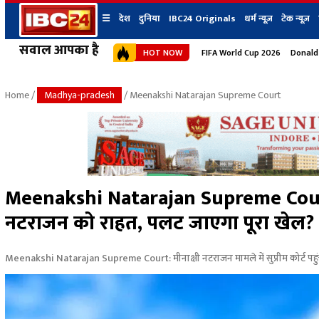
☰
देश
दुनिया
IBC24 Originals
धर्म न्यूज़
टेक न्यूज़
सवाल आपका है
HOT NOW
FIFA World Cup 2026
Donald
देश
प्रदेश न्यूज
शहर
दुनिया
IBC24 Original
छत्तीसगढ़ न्यूज
भोपाल
Home
/
Madhya-pradesh
/ Meenakshi Natarajan Supreme Court
मध्यप्रदेश न्यूज
इंदौर
उत्तर प्रदेश न्यूज
जबलपुर
बिहार न्यूज
ग्वालियर
उत्तराखंड न्यूज
रायपुर
महाराष्ट्र न्यूज
बिलासपुर
Meenakshi Natarajan Supreme Court: सु
हिमाचल प्रदेश न्यूज
नटराजन को राहत, पलट जाएगा पूरा खेल? ने
हरियाणा न्यूज
Meenakshi Natarajan Supreme Court: मीनाक्षी नटराजन मामले में सुप्रीम कोर्ट पहु