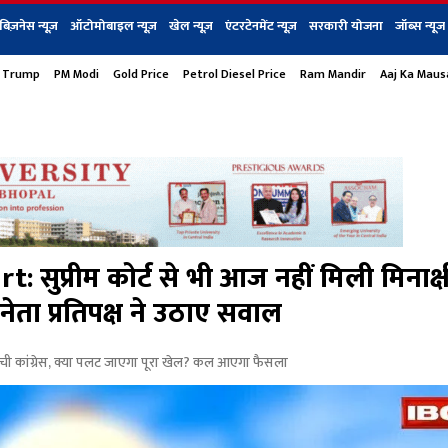
बिज़नेस न्यूज़
ऑटोमोबाइल न्यूज़
खेल न्यूज़
एंटरटेनमेंट न्यूज़
सरकारी योजना
जॉब्स न्यूज
 Trump
PM Modi
Gold Price
Petrol Diesel Price
Ram Mandir
Aaj Ka Mau
s
बिज़नेस
टेक न्यूज
धर्म
ऑटोमोबाइल
एंटरटेनम
शेयर बाज़ार
गैजेट्स न्यूज
प्रीम कोर्ट से भी आज नहीं मिली मिनाक्ष
ता प्रतिपक्ष ने उठाए सवाल
ंची कांग्रेस, क्या पलट जाएगा पूरा खेल? कल आएगा फैसला