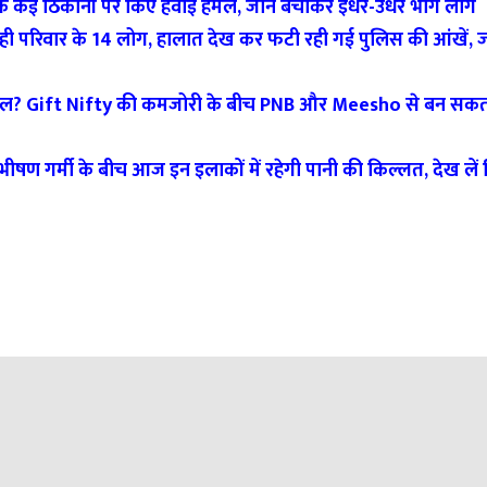
क कई ठिकानों पर किए हवाई हमले, जान बचाकर इधर-उधर भागे लोग
िवार के 14 लोग, हालात देख कर फटी रही गई पुलिस की आंखें, जाने
चल? Gift Nifty की कमजोरी के बीच PNB और Meesho से बन सकता 
ण गर्मी के बीच आज इन इलाकों में रहेगी पानी की किल्लत, देख लें ल
 एक शिकायत का उल्लेख नहीं किया गया था, जिसके कारण नामांकन निरस्त क