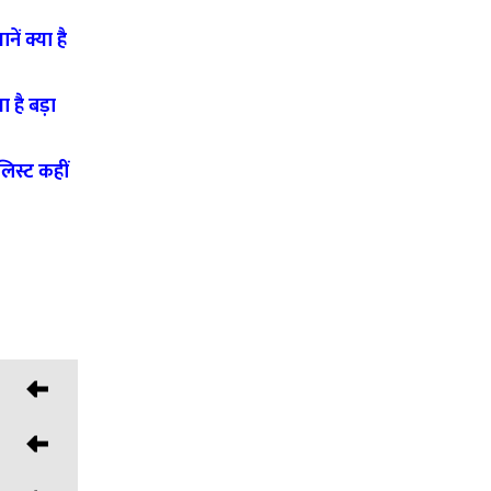
ं क्या है
है बड़ा
िस्ट कहीं
िया गया।