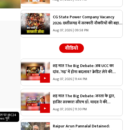
को मंजूरी
CG State Power Company Vacancy
2026: छत्तीसगढ़ में सरकारी नौकरियों की बहार..
इस विभाग ने 1235 पदों पर बम्पर भर्ती, डाटा एंट्री
Aug 07, 2026 | 09:58 PM
ऑपरेटर के ही 400 पद
वीडियो
शह मात The Big Debate: अब UCC का
दांव..’गढ़’ में होगा बदलाव? क्रेडिट लेने की
कोशिश में कांग्रेस, बांटने वाली राजनीति पर क्या
Aug 07, 2026 | 11:44 PM
है सरकार का जवाब?
शह मात The Big Debate: जनता के द्वार,
हाजिर सरकार! सीएम डॉ. यादव ने की
जनविश्वास अभियान की शुरुआत, जनविश्वास
Aug 07, 2026 | 11:30 PM
मुहीम से क्या मजबूत होगी जमीनी पकड़
गल पर IBC24
ws चुनें
Raipur Arun Pannalal Detained: