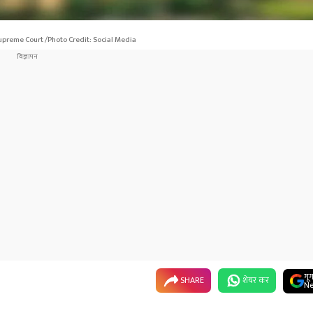
preme Court /Photo Credit: Social Media
गू
SHARE
शेयर कर
Ne