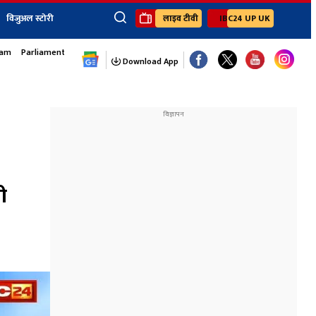
विजुअल स्टोरी
लाइव टीवी
IBC24 UP UK
sam
Parliament Monsoon Session
×
ेंट
खेल
जॉब्स न्यूज
Youtube Channels
Download App
यूथ कॉर्नर
IBC24
Ibc24 Jankarwan
IBC 24 Digital
Ibc24 Up-Uk
Ibc24 Madhya
Ibc24 Maidani
ी
Ibc24 Sarguja
Ibc24 Bastar
Ibc24 Malwa
Ibc24 Mahakoshal