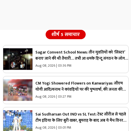
शीर्ष 5 समाचार
Sagar Convent School News: तीन युवतियों को ‘सिस्टर’
बनाए जाने की थी तैयारी… तभी आ धमके हिन्दू संगठन के लोग
और पुलिस, स्कूल में मचा बवाल
Aug 08, 2026 | 03:36 PM
CM Yogi Showered Flowers on Kanwariyas: सीएम
योगी आदित्यनाथ ने कांवड़ियों पर की पुष्पवर्षा, की जनता की
सुख-शांति और समृद्धि की कामना
Aug 08, 2026 | 03:27 PM
Sai Sudharsan Out IND vs SL Test: टेस्ट सीरीज से पहले
टीम इंडिया के लिए बुरी खबर, बुमराह के बाद अब ये मैच विनर
खिलाड़ी हुआ बाहर
Aug 08, 2026 | 03:01 PM