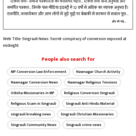
टिकेश वर्मा- जमीनी पत्रकारिता का भरोसेमंद चेहरा... टिकेश वर्मा यानी अनुभवी और
समर्पित पत्रकार.. जिनके पास मीडिया इंडस्ट्री में 12 वर्षों से अधिक का व्यापक अनुभव हैं।
राजनीति, जनसरोकार और आम लोगों से जुड़े मुद्दों पर बेबाकी से सरकार से सवाल पूछता
हूं। पेशेवर पत्रकारिता के अलावा फिल्में देखना, क्रिकेट खेलना और किताबें पढ़ना मुझे
और भी पढ़ें...
बेहद पसंद है। सादा जीवन, उच्च विचार के मानकों पर खरा उतरते हुए अब आपकी बात
प्राथिकता के साथ रखेंगे.. क्योंकि सवाल आपका है।
Web Title: Singrauli News: Secret conspiracy of conversion exposed at
midnight
People also search for
MP Conversion Law Enforcement
Nawnagar Church Activity
Nawnagar Conversion News
Nawnagar Religious Tensions
Odisha Missionaries in MP
Religious Conversion Singrauli
Religious Scam in Singrauli
Singrauli Anti Hindu Material
singrauli breaking news
Singrauli Christian Missionaries
Singrauli Community News
Singrauli crime news