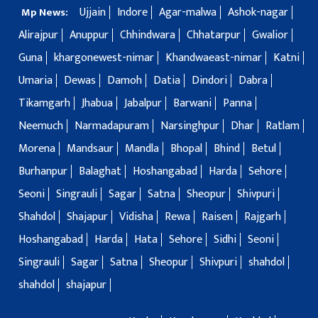
Ujjain
Indore
Agar-malwa
Ashok-nagar
Mp News:
Alirajpur
Anuppur
Chhindwara
Chhatarpur
Gwalior
Guna
khargonewest-nimar
Khandwaeast-nimar
Katni
Umaria
Dewas
Damoh
Datia
Dindori
Dabra
Tikamgarh
Jhabua
Jabalpur
Barwani
Panna
Neemuch
Narmadapuram
Narsinghpur
Dhar
Ratlam
Morena
Mandsaur
Mandla
Bhopal
Bhind
Betul
Burhanpur
Balaghat
Hoshangabad
Harda
Sehore
Seoni
Singrauli
Sagar
Satna
Sheopur
Shivpuri
Shahdol
Shajapur
Vidisha
Rewa
Raisen
Rajgarh
Hoshangabad
Harda
Hata
Sehore
Sidhi
Seoni
Singrauli
Sagar
Satna
Sheopur
Shivpuri
shahdol
shahdol
shajapur