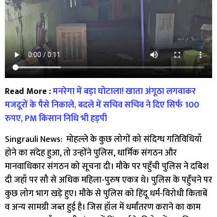
Read More :
मनरेगा में बड़ा घोटाला! खाता अंगूठा लगवाकर
मजदूरों के पैसे निकाले, बदले में सचिव सचिव ने दिए सिर्फ 100
रुपए, PM किसान निधि भी हड़पी
Singrauli News: मोहल्ले के कुछ लोगों को संदिग्ध गतिविधियाँ
होने का संदेह हुआ, तो उन्होंने पुलिस, धार्मिक संगठन और
मानवाधिकार संगठन को सूचना दी। मौके पर पहुँची पुलिस ने दबिश
दी जहाँ पर सौ से अधिक महिला-पुरुष एकत्र थे। पुलिस के पहुँचने पर
कुछ लोग भाग खड़े हुए। मौके से पुलिस को हिंदू धर्म-विरोधी किताबें
व अन्य सामग्री जब्त हुई है। जिस हॉल में धर्मांतरण कराने का काम