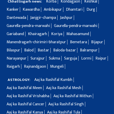
Korba
Kondagaon
Keshkal
Chhattisgarh news:
Kanker
Kawardha
Ambikapur
Dhamtari
Durg
Dantewada
Janjgir-champa
Jashpur
Gaurella-pendra-marwahi
Gaurella-pendra-marwahi
Gariaband
Khairagarh
Koriya
Mahasamund
Manendragarh-chirimiri-bharatpur
Bemetara
Bijapur
Bilaspur
Balod
Bastar
Baloda-bazar
Balrampur
Narayanpur
Surajpur
Sukma
Sarguja
Lormi
Raipur
Raigarh
Rajnandgaon
Mungeli
Aaj ka Rashifal Kumbh
ASTROLOGY:
Aaj ka Rashifal Meen
Aaj ka Rashifal Mesh
Aaj ka Rashifal Vrishabha
Aaj ka Rashifal Mithun
Aaj ka Rashifal Cancer
Aaj ka Rashifal Singh
Aaj ka Rashifal Kanya
Aaj ka Rashifal Tula