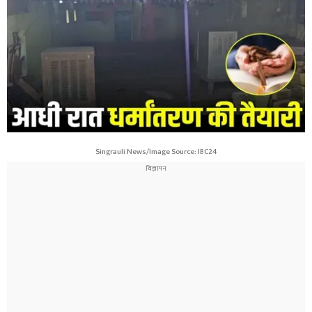
Singrauli News/Image Source: IBC24