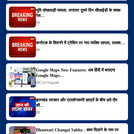
भूमि धोखाधड़ी मामला: लगातार दूसरे दिन सीआईडी के समक्ष
पेश…
देश
कर्नाटक के शिवगंगे में ट्रेकिंग पर गया व्यक्ति लापता, तलाश…
देश
Google Maps New Features: अब हिंदी में बताएगा
Google Maps…
IBC24 Originals
झारखंड सरकार और प्रदर्शनकारी छात्रों के बीच छठे दौर
की…
देश
Dhamtari Changai Sabha : काम दिलाने के नाम पर