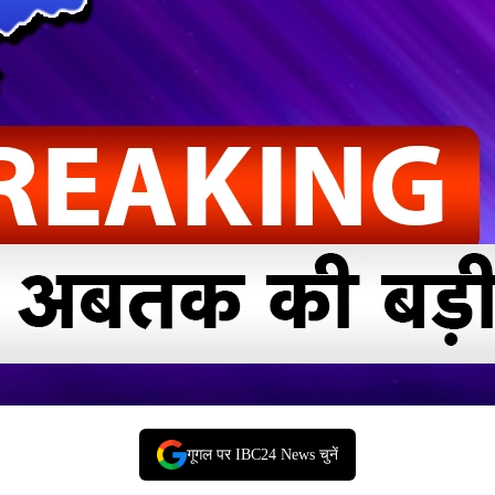
गूगल पर IBC24 News चुनें