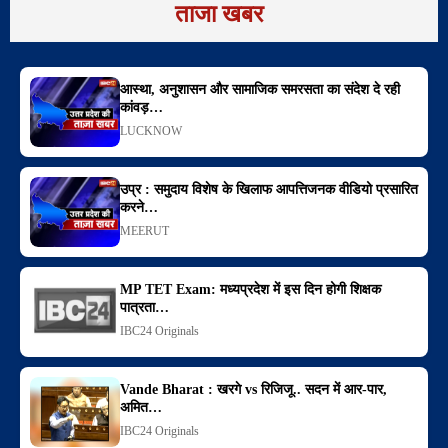
ताजा खबर
आस्था, अनुशासन और सामाजिक समरसता का संदेश दे रही
कांवड़…
LUCKNOW
उप्र : समुदाय विशेष के खिलाफ आपत्तिजनक वीडियो प्रसारित
करने…
MEERUT
MP TET Exam: मध्यप्रदेश में इस दिन होगी शिक्षक
पात्रता…
IBC24 Originals
Vande Bharat : खरगे vs रिजिजू.. सदन में आर-पार,
अमित…
IBC24 Originals