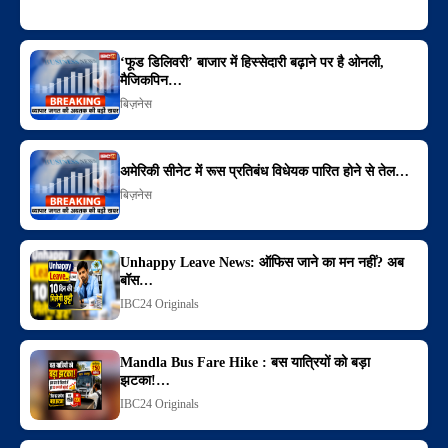
‘फूड डिलिवरी’ बाजार में हिस्सेदारी बढ़ाने पर है ओनली,
मैजिकपिन…
बिज़नेस
अमेरिकी सीनेट में रूस प्रतिबंध विधेयक पारित होने से तेल…
बिज़नेस
Unhappy Leave News: ऑफिस जाने का मन नहीं? अब
बॉस…
IBC24 Originals
Mandla Bus Fare Hike : बस यात्रियों को बड़ा
झटका!…
IBC24 Originals