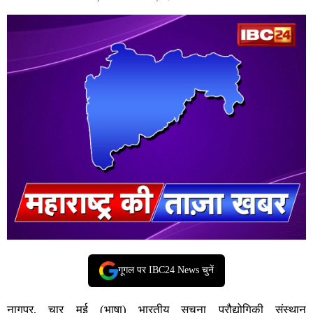
गूगल पर IBC24 News चुनें
नागपुर, चार मई (भाषा) भारतीय सूचना प्रौद्योगिकी संस्थान