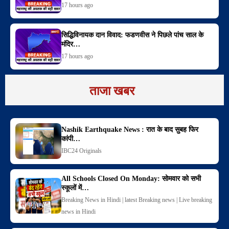
17 hours ago
सिद्धिविनायक दान विवाद: फडणवीस ने पिछले पांच साल के
मंदिर…
17 hours ago
ताजा खबर
Nashik Earthquake News : रात के बाद सुबह फिर
कांपी…
IBC24 Originals
All Schools Closed On Monday: सोमवार को सभी
स्कूलों में…
Breaking News in Hindi | latest Breaking news | Live breaking
news in Hindi