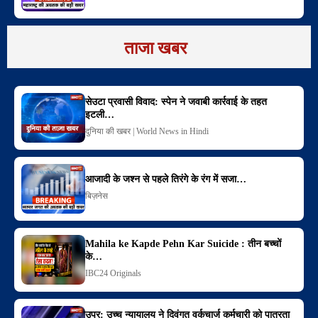
ताजा खबर
सेउटा प्रवासी विवाद: स्पेन ने जवाबी कार्रवाई के तहत
इटली…
दुनिया की खबर | World News in Hindi
आजादी के जश्न से पहले तिरंगे के रंग में सजा…
बिज़नेस
Mahila ke Kapde Pehn Kar Suicide : तीन बच्चों
के…
IBC24 Originals
उप्र: उच्च न्यायालय ने दिवंगत वर्कचार्ज कर्मचारी को पात्रता