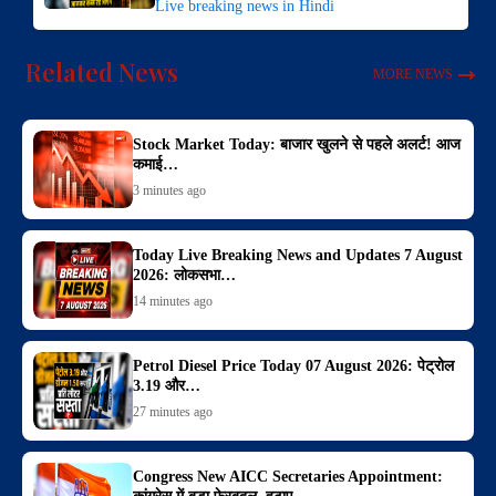
Live breaking news in Hindi
Related News
MORE NEWS
Stock Market Today: बाजार खुलने से पहले अलर्ट! आज
कमाई…
3 minutes ago
Today Live Breaking News and Updates 7 August
2026: लोकसभा…
14 minutes ago
Petrol Diesel Price Today 07 August 2026: पेट्रोल
3.19 और…
27 minutes ago
Congress New AICC Secretaries Appointment: