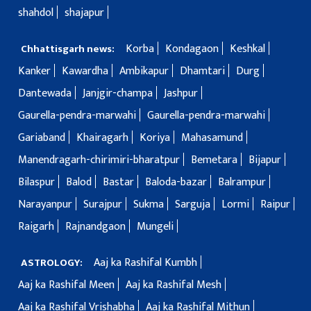
shahdol
shajapur
Korba
Kondagaon
Keshkal
Chhattisgarh news:
Kanker
Kawardha
Ambikapur
Dhamtari
Durg
Dantewada
Janjgir-champa
Jashpur
Gaurella-pendra-marwahi
Gaurella-pendra-marwahi
Gariaband
Khairagarh
Koriya
Mahasamund
Manendragarh-chirimiri-bharatpur
Bemetara
Bijapur
Bilaspur
Balod
Bastar
Baloda-bazar
Balrampur
Narayanpur
Surajpur
Sukma
Sarguja
Lormi
Raipur
Raigarh
Rajnandgaon
Mungeli
Aaj ka Rashifal Kumbh
ASTROLOGY:
Aaj ka Rashifal Meen
Aaj ka Rashifal Mesh
Aaj ka Rashifal Vrishabha
Aaj ka Rashifal Mithun