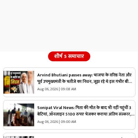
शीर्ष 5 समाचार
Arvind Bhutiani passes away: भाजपा के वरिष्ठ नेता और
पूर्व उपमुख्यमंत्री के भतीजे का निधन, जूझ रहे थे इस गंभीर बीमार
से, पार्टी में शोक की लहर
Aug 06, 2026 | 09:08 AM
Sonipat Viral News: पिता की मौत के बाद भी नहीं पहुंचीं 3
बेटियां, ऑनलाइन 5100 रुपए भेजकर कराया अंतिम संस्कार,
वीडियो कॉल पर बोली- “अभी और कितना टाइम लगेगा?”
Aug 06, 2026 | 09:00 AM