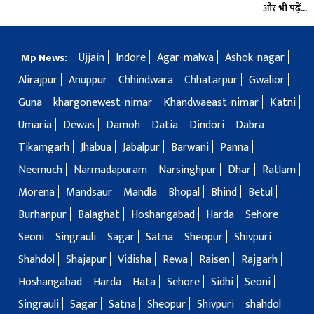
और भी पढ़ें...
Ujjain
Indore
Agar-malwa
Ashok-nagar
Mp News:
Alirajpur
Anuppur
Chhindwara
Chhatarpur
Gwalior
Guna
khargonewest-nimar
Khandwaeast-nimar
Katni
Umaria
Dewas
Damoh
Datia
Dindori
Dabra
Tikamgarh
Jhabua
Jabalpur
Barwani
Panna
Neemuch
Narmadapuram
Narsinghpur
Dhar
Ratlam
Morena
Mandsaur
Mandla
Bhopal
Bhind
Betul
Burhanpur
Balaghat
Hoshangabad
Harda
Sehore
Seoni
Singrauli
Sagar
Satna
Sheopur
Shivpuri
Shahdol
Shajapur
Vidisha
Rewa
Raisen
Rajgarh
Hoshangabad
Harda
Hata
Sehore
Sidhi
Seoni
Singrauli
Sagar
Satna
Sheopur
Shivpuri
shahdol