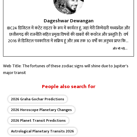
Dageshwar Dewangan
IBC24 डिजिटल में कंटेंट राइटर के रूप में कार्यरत हूं, जहां मेरी जिम्मेदारी मध्यप्रदेश और
छत्तीसगढ़ की राजनीति सहित प्रमुख विषयों की खबरों की कवरेज और प्रस्तुति है। वर्ष
2016 से डिजिटल पत्रकारिता में सक्रिय हूं और अब तक 10 वर्षों का अनुभव प्राप्त किया
है। विभिन्न प्रतिष्ठित मीडिया संस्थानों में कार्य करते हुए न्यूज़ राइटिंग और डिजिटल टूल्स
और भी पढ़ें...
में दक्षता हासिल की है। मेरे लिए पत्रकारिता सिर्फ पेशा नहीं, बल्कि जिम्मेदारी है—सटीक,
तेज और असरदार जानकारी पाठकों तक पहुंचाना मेरा लक्ष्य है। बदलते डिजिटल दौर में
Web Title: The fortunes of these zodiac signs will shine due to Jupiter's
खुद को लगातार अपडेट कर, कंटेंट की गुणवत्ता बेहतर करने के लिए प्रतिबद्ध हूं।
major transit
People also search for
2026 Graha Gochar Predictions
2026 Horoscope Planetary Changes
2026 Planet Transit Predictions
Astrological Planetary Transits 2026