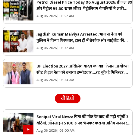
Petrol Diesel Price Today 06 August 2026: डीजल 89
और पेट्रोल 99.60 रुपए लीटर, पेट्रोलियम कंपनियों ने जारी
किया 6 अगस्त का रेट, जानिए आपके शहर में आज क्या है ईंधन
Aug 06, 2026 | 08:57 AM
की कीमत
Jagdish Kumar Malviya Arrested: भाजपा नेता को
पुलिस ने किया गिरफ्तार, हाल ही में बैंकॉक और थाईलैंड की
यात्रा कर पहुंचे थे भारत, जानिए क्या है पूरा मामला
Aug 06, 2026 | 08:37 AM
UP Election 2027: अखिलेश यादव का बड़ा ऐलान, अयोध्या
सीट से इस नेता को बनाया उम्मीदवार….रह चुके है मिनिस्टर,
जानिए कैसा रहा उनका राजनीतिक करियर
Aug 06, 2026 | 08:24 AM
वीडियो
Sonipat Viral News: पिता की मौत के बाद भी नहीं पहुंचीं 3
बेटियां, ऑनलाइन 5100 रुपए भेजकर कराया अंतिम संस्कार,
वीडियो कॉल पर बोली- “अभी और कितना टाइम लगेगा?”
Aug 06, 2026 | 09:00 AM