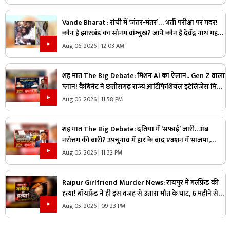
Vande Bharat : रांची में ‘जंतर-मंतर’… भर्ती परीक्षा पर गदर!
कौन है झारखंड का सोनम वांग्चुख? जाने कौन है देवेंद्र नाथ महतो
?
Aug 06, 2026 | 12:03 AM
शह मात The Big Debate: मिशन AI का ऐलान.. Gen Z वाला
प्लान! कैबिनेट ने छत्तीसगढ़ राज्य आर्टिफिशियल इंटेलिजेंस मिशन
को दी मंजूरी, क्या Gen Z को ध्यान में रखकर तैयार किया गया
Aug 05, 2026 | 11:58 PM
प्लान?
शह मात The Big Debate: दतिया में ‘सफाई’ जारी.. अब
नरोत्तम की बारी? उपचुनाव में हार के बाद एक्शन में भाजपा,
लोकल बॉडी की सफाई के बाद असली निशाने पर कौन?
Aug 05, 2026 | 11:32 PM
Raipur Girlfriend Murder News: रायपुर में गर्लफ्रेंड की
हत्या! बॉयफ्रेंड ने ही इस वजह से उतारा मौत के घाट, 6 महीने से
रह रहे थे लिव इन में
Aug 05, 2026 | 09:23 PM