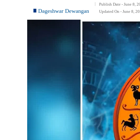
Publish Date - June 8, 
Dageshwar Dewangan
Updated On - June 8, 2