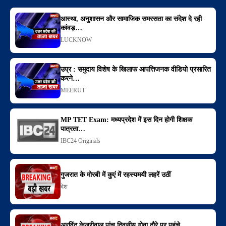
आस्था, अनुशासन और सामाजिक समरसता का संदेश दे रही
कांवड़…
LUCKNOW
उप्र : समुदाय विशेष के खिलाफ आपत्तिजनक वीडियो प्रसारित
करने…
MEERUT
MP TET Exam: मध्यप्रदेश में इस दिन होगी शिक्षक
पात्रता…
IBC24 Originals
गुजरात के मोरबी में कुएं में रहस्यमयी लहरें उठीं
देश
अरविंद केजरीवाल पांच दिवसीय गोवा दौरे पर पहुंचे