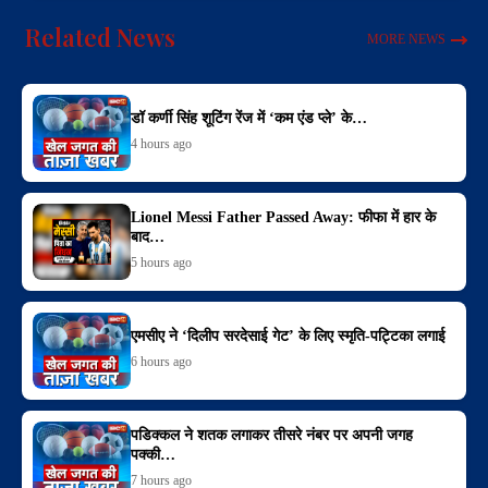
Related News
MORE NEWS
डॉ कर्णी सिंह शूटिंग रेंज में ‘कम एंड प्ले’ के…
4 hours ago
Lionel Messi Father Passed Away: फीफा में हार के
बाद…
5 hours ago
एमसीए ने ‘दिलीप सरदेसाई गेट’ के लिए स्मृति-पट्टिका लगाई
6 hours ago
पडिक्कल ने शतक लगाकर तीसरे नंबर पर अपनी जगह
पक्की…
7 hours ago