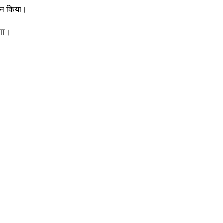
ापन किया।
ागा।