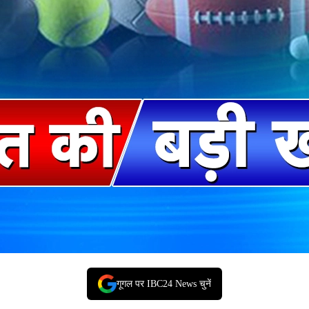
गूगल पर IBC24 News चुनें