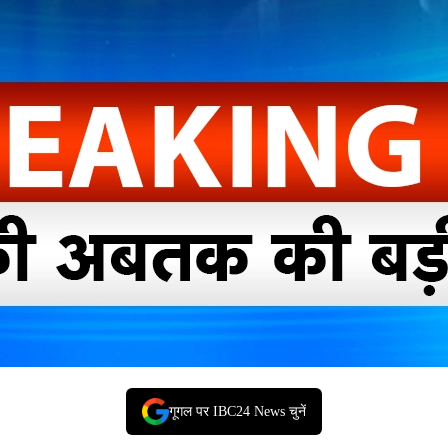
गूगल पर IBC24 News चुनें