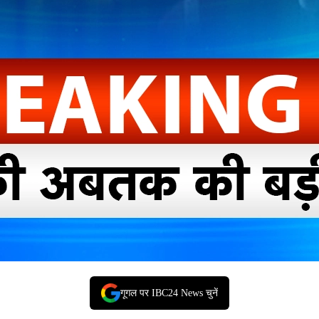
गूगल पर IBC24 News चुनें