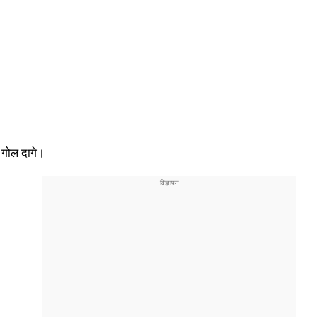
े गोल दागे।