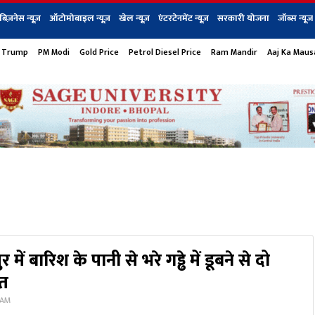
बिज़नेस न्यूज़
ऑटोमोबाइल न्यूज़
खेल न्यूज़
एंटरटेनमेंट न्यूज़
सरकारी योजना
जॉब्स न्यूज
 Trump
PM Modi
Gold Price
Petrol Diesel Price
Ram Mandir
Aaj Ka Mau
s
बिज़नेस
टेक न्यूज
धर्म
ऑटोमोबाइल
एंटरटेनम
शेयर बाज़ार
गैजेट्स न्यूज
र में बारिश के पानी से भरे गड्ढे में डूबने से दो
ौत
 AM