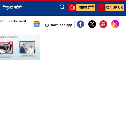
विजुअल स्टोरी
लाइव टीवी
IBC24 UP UK
×
sam
Parliament Monsoon Session
ेंट
खेल
जॉब्स न्यूज
Youtube Channels
Download App
यूथ कॉर्नर
IBC24
Ibc24 Jankarwan
IBC 24 Digital
Ibc24 Up-Uk
Ibc24 Madhya
Ibc24 Maidani
Ibc24 Sarguja
Ibc24 Bastar
Ibc24 Malwa
Ibc24 Mahakoshal