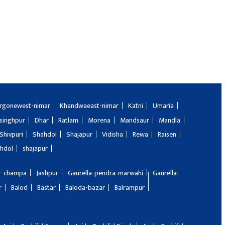
rgonewest-nimar
Khandwaeast-nimar
Katni
Umaria
singhpur
Dhar
Ratlam
Morena
Mandsaur
Mandla
Shivpuri
Shahdol
Shajapur
Vidisha
Rewa
Raisen
hdol
shajapur
ir-champa
Jashpur
Gaurella-pendra-marwahi
Gaurella-
r
Balod
Bastar
Baloda-bazar
Balrampur