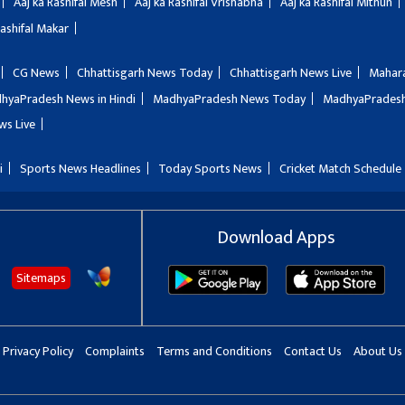
Aaj ka Rashifal Mesh
Aaj ka Rashifal Vrishabha
Aaj ka Rashifal Mithun
Rashifal Makar
CG News
Chhattisgarh News Today
Chhattisgarh News Live
Mahar
hyaPradesh News in Hindi
MadhyaPradesh News Today
MadhyaPradesh
ws Live
i
Sports News Headlines
Today Sports News
Cricket Match Schedule
Download Apps
Sitemaps
Privacy Policy
Complaints
Terms and Conditions
Contact Us
About Us