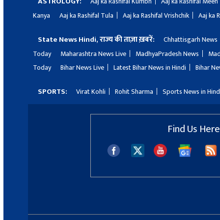
ASTROLOGY:
Aaj ka Rashifal Kumbh
Aaj ka Rashifal Meen
Kanya
Aaj ka Rashifal Tula
Aaj ka Rashifal Vrishchik
Aaj ka 
State News Hindi, राज्य की ताज़ा ख़बरें:
Chhattisgarh News
Today
Maharashtra News Live
MadhyaPradesh News
Mad
Today
Bihar News Live
Latest Bihar News in Hindi
Bihar Ne
SPORTS:
Virat Kohli
Rohit Sharma
Sports News in Hind
Find Us Here