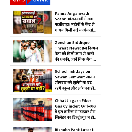
शीर्ष 5
समाचार
Panna Anganwadi
Scam: आंगनबाड़ी में बड़ा
फर्जीवाड़ा! महीनों से केंद्र से
गायब मिलीं कई कार्यकर्ता,
खुलासे के बाद विभाग में मचा
हड़कंप
Zeeshan Siddique
Threat News: इस दिग्गज
नेता को मिली जान से मारने
की धमकी, जानें किस गैंग से
जुड़ा है कनेक्शन…. पुलिस
अलर्ट
School holidays on
Sawan Somwar: सावन
सोमवार को खुलेंगे या बंद
रहेंगे स्कूल और आंगनवाड़ी?..
जिला कलेक्टर ने जारी किये
ये आदेश, पैरेंट्स जरूर पढ़ें
Chhattisgarh Fiber
Gas Cylinder: छत्तीसगढ़
में इस तारीख से फाइवर गैस
सिलेंडर का डिस्ट्रीब्यूशन होगा
शुरू.. 10 किलो की कीमत
होगी इतनी, मात्र इतने घंटे में
Rishabh Pant Latest