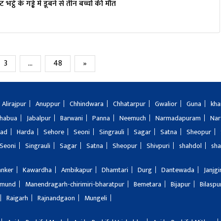
ट भट्ठे के गड्ढे में डूबने से तीन बच्चों की मौत
3
…
48
»
Alirajpur
Anuppur
Chhindwara
Chhatarpur
Gwalior
Guna
kha
Jhabua
Jabalpur
Barwani
Panna
Neemuch
Narmadapuram
Nar
bad
Harda
Sehore
Seoni
Singrauli
Sagar
Satna
Sheopur
Seoni
Singrauli
Sagar
Satna
Sheopur
Shivpuri
shahdol
sha
anker
Kawardha
Ambikapur
Dhamtari
Durg
Dantewada
Janjg
amund
Manendragarh-chirimiri-bharatpur
Bemetara
Bijapur
Bilaspu
Raigarh
Rajnandgaon
Mungeli