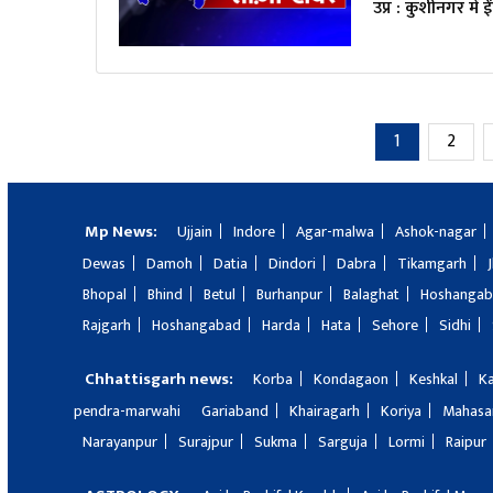
उप्र : कुशीनगर में ईं
1
2
Mp News:
Ujjain
Indore
Agar-malwa
Ashok-nagar
Dewas
Damoh
Datia
Dindori
Dabra
Tikamgarh
Bhopal
Bhind
Betul
Burhanpur
Balaghat
Hoshanga
Rajgarh
Hoshangabad
Harda
Hata
Sehore
Sidhi
Chhattisgarh news:
Korba
Kondagaon
Keshkal
K
pendra-marwahi
Gariaband
Khairagarh
Koriya
Mahas
Narayanpur
Surajpur
Sukma
Sarguja
Lormi
Raipur