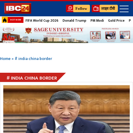
Follow
लाइव टीवी
FIFA World Cup 2026
Donald Trump
PM Modi
Gold Price
Pe
HOT NOW
Home
»
# india china border
# INDIA CHINA BORDER