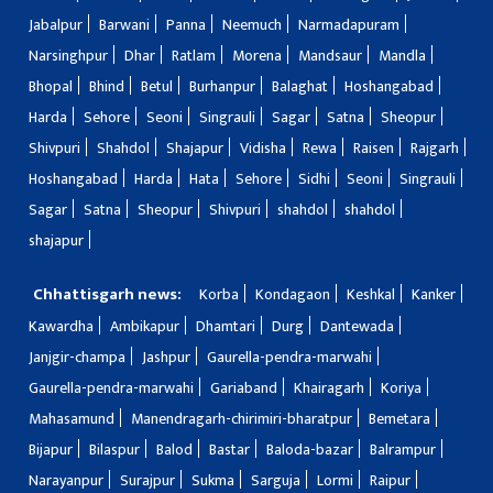
Jabalpur
Barwani
Panna
Neemuch
Narmadapuram
Narsinghpur
Dhar
Ratlam
Morena
Mandsaur
Mandla
Bhopal
Bhind
Betul
Burhanpur
Balaghat
Hoshangabad
Harda
Sehore
Seoni
Singrauli
Sagar
Satna
Sheopur
Shivpuri
Shahdol
Shajapur
Vidisha
Rewa
Raisen
Rajgarh
Hoshangabad
Harda
Hata
Sehore
Sidhi
Seoni
Singrauli
Sagar
Satna
Sheopur
Shivpuri
shahdol
shahdol
shajapur
Chhattisgarh news:
Korba
Kondagaon
Keshkal
Kanker
Kawardha
Ambikapur
Dhamtari
Durg
Dantewada
Janjgir-champa
Jashpur
Gaurella-pendra-marwahi
Gaurella-pendra-marwahi
Gariaband
Khairagarh
Koriya
Mahasamund
Manendragarh-chirimiri-bharatpur
Bemetara
Bijapur
Bilaspur
Balod
Bastar
Baloda-bazar
Balrampur
Narayanpur
Surajpur
Sukma
Sarguja
Lormi
Raipur