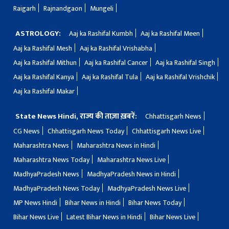
Raigarh
Rajnandgaon
Mungeli
ASTROLOGY:
Aaj ka Rashifal Kumbh
Aaj ka Rashifal Meen
Aaj ka Rashifal Mesh
Aaj ka Rashifal Vrishabha
Aaj ka Rashifal Mithun
Aaj ka Rashifal Cancer
Aaj ka Rashifal Singh
Aaj ka Rashifal Kanya
Aaj ka Rashifal Tula
Aaj ka Rashifal Vrishchik
Aaj ka Rashifal Makar
State News Hindi, राज्य की ताज़ा ख़बरें:
Chhattisgarh News
CG News
Chhattisgarh News Today
Chhattisgarh News Live
Maharashtra News
Maharashtra News in Hindi
Maharashtra News Today
Maharashtra News Live
MadhyaPradesh News
MadhyaPradesh News in Hindi
MadhyaPradesh News Today
MadhyaPradesh News Live
MP News Hindi
Bihar News in Hindi
Bihar News Today
Bihar News Live
Latest Bihar News in Hindi
Bihar News Live