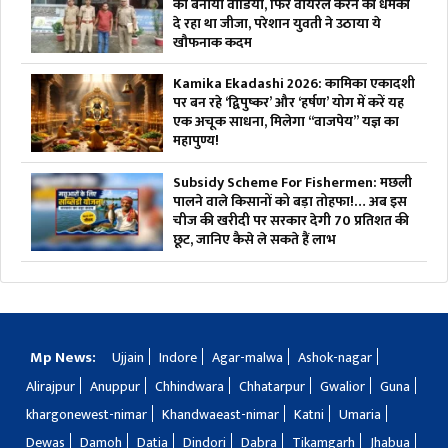
का बनाया वीडियो, फिर वायरल करने की धमकी
दे रहा था जीजा, परेशान युवती ने उठाया ये
खौफनाक कदम
Kamika Ekadashi 2026: कामिका एकादशी
पर बन रहे ‘द्विपुष्कर’ और ‘हर्षण’ योग में करें यह
एक अचूक साधना, मिलेगा “वाजपेय” यज्ञ का
महापुण्य!
Subsidy Scheme For Fishermen: मछली
पालने वाले किसानों को बड़ा तोहफा!… अब इस
चीज की खरीदी पर सरकार देगी 70 प्रतिशत की
छूट, जानिए कैसे ले सकते हैं लाभ
Mp News:
Ujjain
Indore
Agar-malwa
Ashok-nagar
Alirajpur
Anuppur
Chhindwara
Chhatarpur
Gwalior
Guna
khargonewest-nimar
Khandwaeast-nimar
Katni
Umaria
Dewas
Damoh
Datia
Dindori
Dabra
Tikamgarh
Jhabua