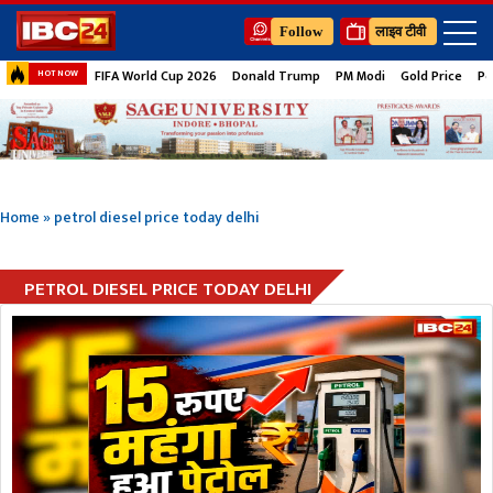
Follow
लाइव टीवी
FIFA World Cup 2026
Donald Trump
PM Modi
Gold Price
Pe
HOT NOW
Home
»
petrol diesel price today delhi
PETROL DIESEL PRICE TODAY DELHI