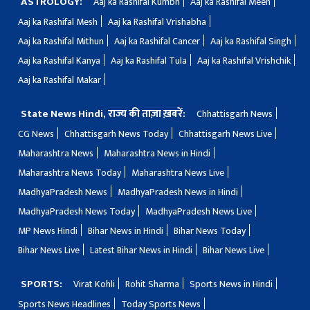
ASTROLOGY:
Aaj ka Rashifal Kumbh
Aaj ka Rashifal Meen
Aaj ka Rashifal Mesh
Aaj ka Rashifal Vrishabha
Aaj ka Rashifal Mithun
Aaj ka Rashifal Cancer
Aaj ka Rashifal Singh
Aaj ka Rashifal Kanya
Aaj ka Rashifal Tula
Aaj ka Rashifal Vrishchik
Aaj ka Rashifal Makar
State News Hindi, राज्य की ताज़ा ख़बरें:
Chhattisgarh News
CG News
Chhattisgarh News Today
Chhattisgarh News Live
Maharashtra News
Maharashtra News in Hindi
Maharashtra News Today
Maharashtra News Live
MadhyaPradesh News
MadhyaPradesh News in Hindi
MadhyaPradesh News Today
MadhyaPradesh News Live
MP News Hindi
Bihar News in Hindi
Bihar News Today
Bihar News Live
Latest Bihar News in Hindi
Bihar News Live
SPORTS:
Virat Kohli
Rohit Sharma
Sports News in Hindi
Sports News Headlines
Today Sports News