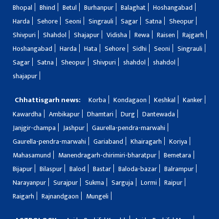
Bhopal
Bhind
Betul
Burhanpur
Balaghat
Hoshangabad
Harda
Sehore
Seoni
Singrauli
Sagar
Satna
Sheopur
Shivpuri
Shahdol
Shajapur
Vidisha
Rewa
Raisen
Rajgarh
Hoshangabad
Harda
Hata
Sehore
Sidhi
Seoni
Singrauli
Sagar
Satna
Sheopur
Shivpuri
shahdol
shahdol
shajapur
Chhattisgarh news:
Korba
Kondagaon
Keshkal
Kanker
Kawardha
Ambikapur
Dhamtari
Durg
Dantewada
Janjgir-champa
Jashpur
Gaurella-pendra-marwahi
Gaurella-pendra-marwahi
Gariaband
Khairagarh
Koriya
Mahasamund
Manendragarh-chirimiri-bharatpur
Bemetara
Bijapur
Bilaspur
Balod
Bastar
Baloda-bazar
Balrampur
Narayanpur
Surajpur
Sukma
Sarguja
Lormi
Raipur
Raigarh
Rajnandgaon
Mungeli