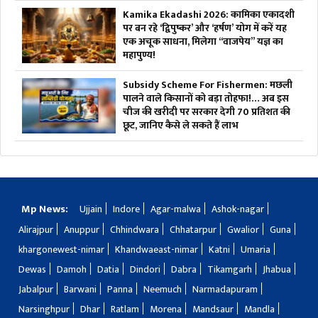
Kamika Ekadashi 2026: कामिका एकादशी
पर बन रहे ‘द्विपुष्कर’ और ‘हर्षण’ योग में करें यह
एक अचूक साधना, मिलेगा “वाजपेय” यज्ञ का
महापुण्य!
Subsidy Scheme For Fishermen: मछली
पालने वाले किसानों को बड़ा तोहफा!… अब इस
चीज की खरीदी पर सरकार देगी 70 प्रतिशत की
छूट, जानिए कैसे ले सकते हैं लाभ
Mp News:
Ujjain
Indore
Agar-malwa
Ashok-nagar
Alirajpur
Anuppur
Chhindwara
Chhatarpur
Gwalior
Guna
khargonewest-nimar
Khandwaeast-nimar
Katni
Umaria
Dewas
Damoh
Datia
Dindori
Dabra
Tikamgarh
Jhabua
Jabalpur
Barwani
Panna
Neemuch
Narmadapuram
Narsinghpur
Dhar
Ratlam
Morena
Mandsaur
Mandla