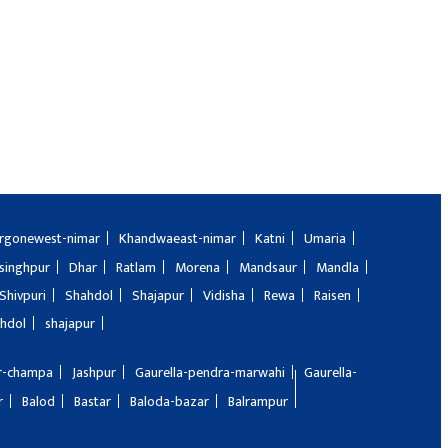
rgonewest-nimar
Khandwaeast-nimar
Katni
Umaria
singhpur
Dhar
Ratlam
Morena
Mandsaur
Mandla
Shivpuri
Shahdol
Shajapur
Vidisha
Rewa
Raisen
hdol
shajapur
ir-champa
Jashpur
Gaurella-pendra-marwahi
Gaurella-
r
Balod
Bastar
Baloda-bazar
Balrampur