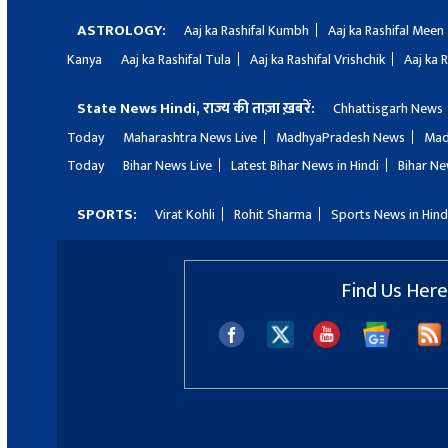
ASTROLOGY:
Aaj ka Rashifal Kumbh
Aaj ka Rashifal Meen
Kanya
Aaj ka Rashifal Tula
Aaj ka Rashifal Vrishchik
Aaj ka 
State News Hindi, राज्य की ताज़ा ख़बरें:
Chhattisgarh News
Today
Maharashtra News Live
MadhyaPradesh News
Mad
Today
Bihar News Live
Latest Bihar News in Hindi
Bihar Ne
SPORTS:
Virat Kohli
Rohit Sharma
Sports News in Hind
Find Us Here