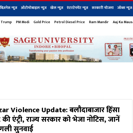
बिज़नेस न्यूज़
ऑटोमोबाइल न्यूज़
खेल न्यूज़
एंटरटेनमेंट न्यूज़
सरकारी योजना
जॉब्स न्यूज
 Trump
PM Modi
Gold Price
Petrol Diesel Price
Ram Mandir
Aaj Ka Mau
s
बिज़नेस
टेक न्यूज
धर्म
ऑटोमोबाइल
एंटरटेनम
शेयर बाज़ार
गैजेट्स न्यूज
ar Violence Update: बलौदाबाजार हिंसा
C की एंट्री, राज्य सरकार को भेजा नोटिस, जानें
गली सुनवाई