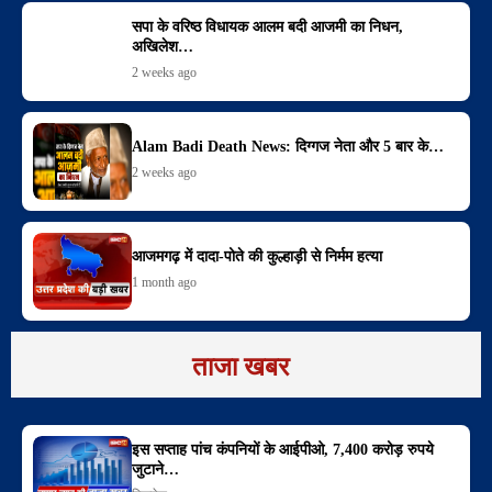
सपा के वरिष्ठ विधायक आलम बदी आजमी का निधन,
अखिलेश…
2 weeks ago
Alam Badi Death News: दिग्गज नेता और 5 बार के…
2 weeks ago
आजमगढ़ में दादा-पोते की कुल्हाड़ी से निर्मम हत्या
1 month ago
ताजा खबर
इस सप्ताह पांच कंपनियों के आईपीओ, 7,400 करोड़ रुपये
जुटाने…