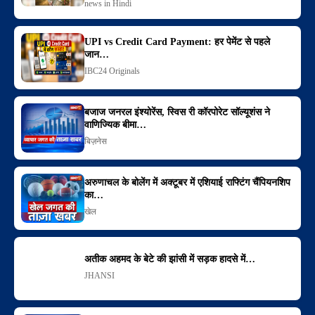
news in Hindi
UPI vs Credit Card Payment: हर पेमेंट से पहले
जान…
IBC24 Originals
बजाज जनरल इंश्योरेंस, स्विस री कॉरपोरेट सॉल्यूशंस ने
वाणिज्यिक बीमा…
बिज़नेस
अरुणाचल के बोलेंग में अक्टूबर में एशियाई राफ्टिंग चैंपियनशिप
का…
खेल
अतीक अहमद के बेटे की झांसी में सड़क हादसे में…
JHANSI