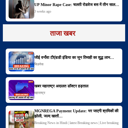
UP Minor Rape Case: चलती रोडवेज बस में तीन साल…
3 weeks ago
ताजा खबर
जीई वर्नोवा टीएंडडी इंडिया का जून तिमाही का शुद्ध लाभ…
बिज़नेस
खबर महाराष्ट्र अदालत डॉक्टर हड़ताल
महाराष्ट्र
MGNREGA Payment Update: भर जाएगी श्रमिकों की
झोली, जल्द खातों…
Breaking News in Hindi | latest Breaking news | Live breaking