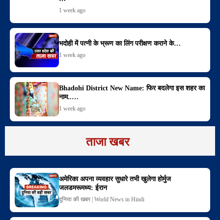
1 week ago
भदोही में पत्नी के भ्रूण का लिंग परीक्षण कराने के…
1 week ago
Bhadohi District New Name: फिर बदलेगा इस शहर का
नाम..…
1 week ago
ताजा खबर
अमेरिका अपना व्यवहार सुधारे तभी खुलेगा होर्मुज
जलडमरूमध्य: ईरान
दुनिया की खबर | World News in Hindi