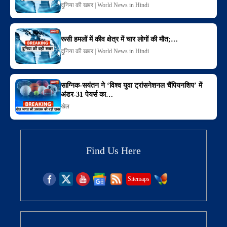
दुनिया की खबर | World News in Hindi
रूसी हमलों में कीव क्षेत्र में चार लोगों की मौत;…
दुनिया की खबर | World News in Hindi
साग्निक-सयंतन ने ‘विश्व युवा ट्रांसनेशनल चैंपियनशिप’ में
अंडर-31 पेयर्स का…
खेल
Find Us Here
Sitemaps