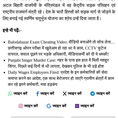
अटल बिहारी वाजपेयी के मंत्रिमंडल में वह केंद्रीय सड़क परिवहन एवं
राष्ट्रीय राजमार्ग मंत्री रहे। देश के चारों हिस्सों को सड़क मार्ग से जोड़ने के
लिए बनाई गई स्वर्णिम चतुर्भुज योजना का श्रेय उन्हें दिया जाता है।
प्रभु श्री राम से प्रार्थना है कि दिवंगत पुण्यात्मा को सद्गति एवं शोकाकुल
इन्हे भी पढ़ें:-
परिजनों को यह अथाह दुःख सहन करने की शक्ति प्रदान करें।
Balodabazar Exam Cheating Video: वीडियो बनाओगे तो सोच लेना…
ॐ…
छत्तीसगढ़ ओपन परीक्षा में खुलेआम हो रहा था ये काम, CCTV फुटेज
वायरल, सवाल पूछने पर भड़के अधिकारी, मीडियाकर्मी को दी ये धमकी!
— Yogi Adityanath (@myogiadityanath)
May 19, 2026
Punjabi Singer Murder Case: नहर के पास इस हाल में मिली मशहूर
सिंगर, पिछले कई दिनों से थी लापता, देखकर पुलिस के भी उड़े होश
Daily Wages Employees Fired: प्रदेश के इन कर्मचारियों की सेवा
समाप्त करने का आदेश, एक साथ बेरोजगार हो जाएंगे ग्रामीण क्षेत्रों में काम
कर रहे इतने कर्मचारी, मचा हड़कंप
ज्वाइन करें
ज्वाइन करें
ज्वाइन करें
ज्वाइन करें
ज्वाइन करें
ज्वाइन करें
ज्वाइन करें