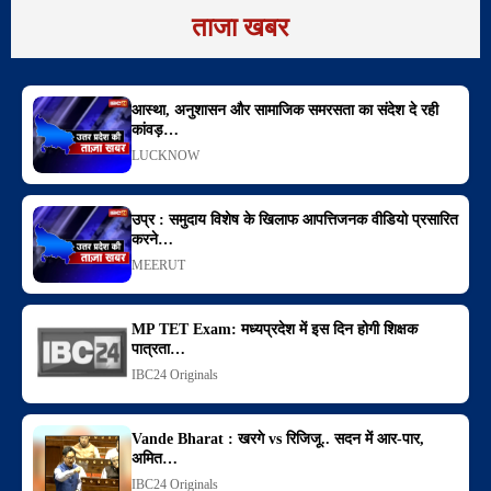
ताजा खबर
आस्था, अनुशासन और सामाजिक समरसता का संदेश दे रही
कांवड़…
LUCKNOW
उप्र : समुदाय विशेष के खिलाफ आपत्तिजनक वीडियो प्रसारित
करने…
MEERUT
MP TET Exam: मध्यप्रदेश में इस दिन होगी शिक्षक
पात्रता…
IBC24 Originals
Vande Bharat : खरगे vs रिजिजू.. सदन में आर-पार,
अमित…
IBC24 Originals