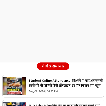
शीर्ष 5 समाचार
Student Online Attendance: शिक्षकों के बाद अब स्कूली
छात्रों की भी हाजिरी होगी ऑनलाइन, हर दिन विभाग तक पहुंचेगी
जानकारी, सभी DEO को आदेश जारी
Aug 09, 2026 | 05:33 PM
Milk Price Hike: फिर जेब पर बढ़ेगा बोझ! इतने रुपये बढ़ेंगे