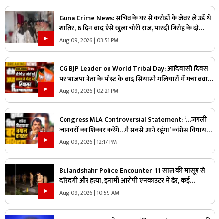
Guna Crime News: सचिव के घर से करोड़ों के जेवर ले उड़ें थे
शातिर, 6 दिन बाद ऐसे खुला चोरी राज, पारदी गिरोह के दो
आरोपी गिरफ्तार
Aug 09, 2026 | 03:51 PM
CG BJP Leader on World Tribal Day: आदिवासी दिवस
पर भाजपा नेता के पोस्ट के बाद सियासी गलियारों में मचा बवाल,
जानिए ऐसा क्या कह दिया कि भड़के विपक्षी नेता
Aug 09, 2026 | 02:21 PM
Congress MLA Controversial Statement: ‘…जंगली
जानवरों का शिकार करेंगे…मैं सबसे आगे रहूंगा’ कांग्रेस विधायक
ने दिया विवादित बयान, वायरल हो रहा वीडियो
Aug 09, 2026 | 12:17 PM
Bulandshahr Police Encounter: 11 साल की मासूम से
दरिंदगी और हत्या, इनामी आरोपी एनकाउंटर में ढेर, कई
पुलिसकर्मी भी घायल
Aug 09, 2026 | 10:59 AM