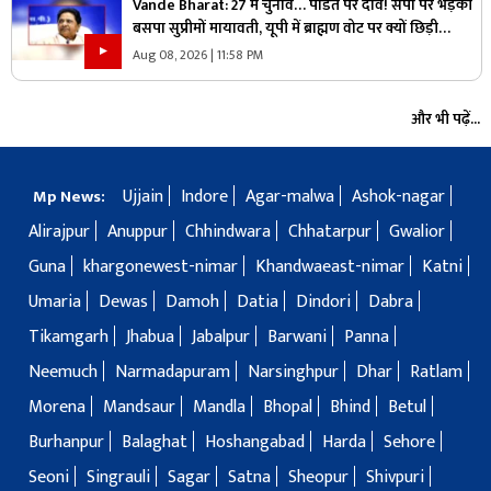
Vande Bharat: 27 में चुनाव… पंडित पर दांव! सपा पर भड़की
बसपा सुप्रीमों मायावती, यूपी में ब्राह्मण वोट पर क्यों छिड़ी
महाभारत?
Aug 08, 2026 | 11:58 PM
और भी पढ़ें...
Ujjain
Indore
Agar-malwa
Ashok-nagar
Mp News:
Alirajpur
Anuppur
Chhindwara
Chhatarpur
Gwalior
Guna
khargonewest-nimar
Khandwaeast-nimar
Katni
Umaria
Dewas
Damoh
Datia
Dindori
Dabra
Tikamgarh
Jhabua
Jabalpur
Barwani
Panna
Neemuch
Narmadapuram
Narsinghpur
Dhar
Ratlam
Morena
Mandsaur
Mandla
Bhopal
Bhind
Betul
Burhanpur
Balaghat
Hoshangabad
Harda
Sehore
Seoni
Singrauli
Sagar
Satna
Sheopur
Shivpuri