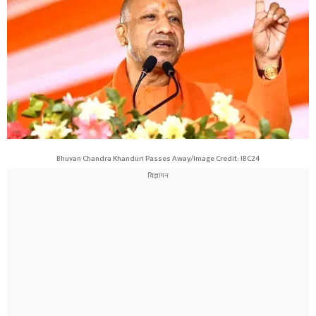
Bhuvan Chandra Khanduri Passes Away/Image Credit: IBC24