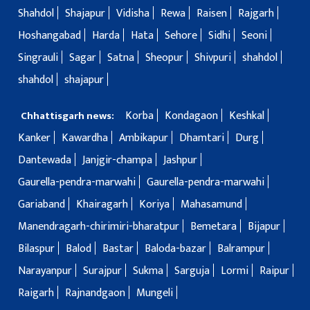
Shahdol
Shajapur
Vidisha
Rewa
Raisen
Rajgarh
Hoshangabad
Harda
Hata
Sehore
Sidhi
Seoni
Singrauli
Sagar
Satna
Sheopur
Shivpuri
shahdol
shahdol
shajapur
Korba
Kondagaon
Keshkal
Chhattisgarh news:
Kanker
Kawardha
Ambikapur
Dhamtari
Durg
Dantewada
Janjgir-champa
Jashpur
Gaurella-pendra-marwahi
Gaurella-pendra-marwahi
Gariaband
Khairagarh
Koriya
Mahasamund
Manendragarh-chirimiri-bharatpur
Bemetara
Bijapur
Bilaspur
Balod
Bastar
Baloda-bazar
Balrampur
Narayanpur
Surajpur
Sukma
Sarguja
Lormi
Raipur
Raigarh
Rajnandgaon
Mungeli