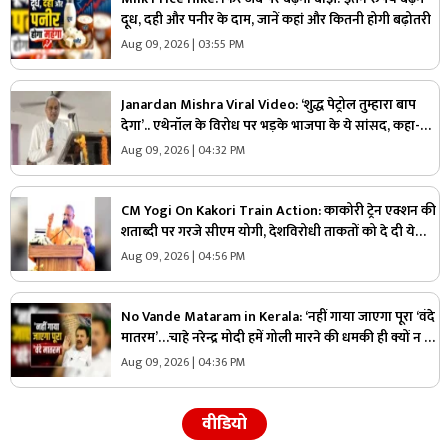
दूध, दही और पनीर के दाम, जानें कहां और कितनी होगी बढ़ोतरी
Aug 09, 2026 | 03:55 PM
Janardan Mishra Viral Video: ‘शुद्ध पेट्रोल तुम्हारा बाप
देगा’.. एथेनॉल के विरोध पर भड़के भाजपा के ये सांसद, कहा-
सबसे कम महंगाई भारत में
Aug 09, 2026 | 04:32 PM
CM Yogi On Kakori Train Action: काकोरी ट्रेन एक्शन की
शताब्दी पर गरजे सीएम योगी, देशविरोधी ताकतों को दे दी ये
चेतावनी, युवाओं से की ये अपील
Aug 09, 2026 | 04:56 PM
No Vande Mataram in Kerala: ‘नहीं गाया जाएगा पूरा ‘वंदे
मातरम’…चाहे नरेन्द्र मोदी हमें गोली मारने की धमकी ही क्यों न दें’
स्वतंत्रता दिवस से पहले इस राज्य के स्वास्थ्य मंत्री ने कह दी बड़ी
Aug 09, 2026 | 04:36 PM
बात
वीडियो