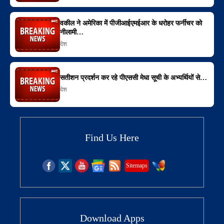
वकील ने अमेरिका में पीजीआईएमईआर के धरोहर फर्नीचर को
नीलामी…
देश
सतीशन प्रदर्शन कर रहे पीएससी मेधा सूची के अभ्यर्थियों से…
देश
Find Us Here
Sitemaps
Download Apps