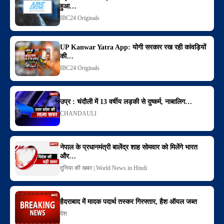
हुआ…
IBC24 Originals
UP Kanwar Yatra App: योगी सरकार रख रही कांवड़ियों
की…
IBC24 Originals
उप्र : चंदौली में 13 वर्षीय लड़की से दुष्कर्म, नाबालिग…
CHANDAULI
नेपाल के प्रधानमंत्री बालेंद्र शाह सोमवार को मिलेंगे भारत
और…
दुनिया की खबर | World News in Hindi
हैदराबाद में मादक पदार्थ तस्कर गिरफ्तार, हैश ऑयल जब्त
देश