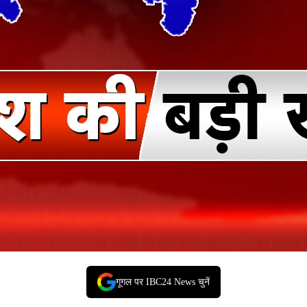
गूगल पर IBC24 News चुनें