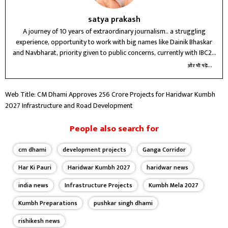
satya prakash
A journey of 10 years of extraordinary journalism.. a struggling
experience, opportunity to work with big names like Dainik Bhaskar
and Navbharat, priority given to public concerns, currently with IBC24
Raipur for three years, future journey unknown
और भी पढ़ें...
Web Title: CM Dhami Approves ₹256 Crore Projects for Haridwar Kumbh
2027 Infrastructure and Road Development
People also search for
cm dhami
development projects
Ganga Corridor
Har Ki Pauri
Haridwar Kumbh 2027
haridwar news
india news
Infrastructure Projects
Kumbh Mela 2027
Kumbh Preparations
pushkar singh dhami
rishikesh news