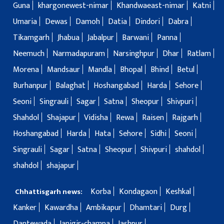
Guna
khargonewest-nimar
Khandwaeast-nimar
Katni
Umaria
Dewas
Damoh
Datia
Dindori
Dabra
Tikamgarh
Jhabua
Jabalpur
Barwani
Panna
Neemuch
Narmadapuram
Narsinghpur
Dhar
Ratlam
Morena
Mandsaur
Mandla
Bhopal
Bhind
Betul
Burhanpur
Balaghat
Hoshangabad
Harda
Sehore
Seoni
Singrauli
Sagar
Satna
Sheopur
Shivpuri
Shahdol
Shajapur
Vidisha
Rewa
Raisen
Rajgarh
Hoshangabad
Harda
Hata
Sehore
Sidhi
Seoni
Singrauli
Sagar
Satna
Sheopur
Shivpuri
shahdol
shahdol
shajapur
Korba
Kondagaon
Keshkal
Chhattisgarh news:
Kanker
Kawardha
Ambikapur
Dhamtari
Durg
Dantewada
Janjgir-champa
Jashpur