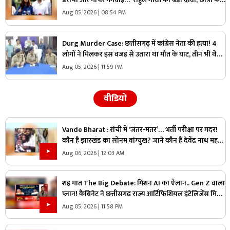
साथ खोला मोर्चा
Aug 05, 2026 | 08:54 PM
Durg Murder Case: छत्तीसगढ़ में कांग्रेस नेता की हत्या! 4
लोगों ने मिलकर इस वजह से उतारा था मौत के घाट, तीन भी थे
वारदात में शामिल
Aug 05, 2026 | 11:59 PM
वीडियो
Vande Bharat : रांची में ‘जंतर-मंतर’… भर्ती परीक्षा पर गदर!
कौन है झारखंड का सोनम वांग्चुख? जाने कौन है देवेंद्र नाथ महतो
?
Aug 06, 2026 | 12:03 AM
शह मात The Big Debate: मिशन AI का ऐलान.. Gen Z वाला
प्लान! कैबिनेट ने छत्तीसगढ़ राज्य आर्टिफिशियल इंटेलिजेंस मिशन
को दी मंजूरी, क्या Gen Z को ध्यान में रखकर तैयार किया गया
Aug 05, 2026 | 11:58 PM
प्लान?