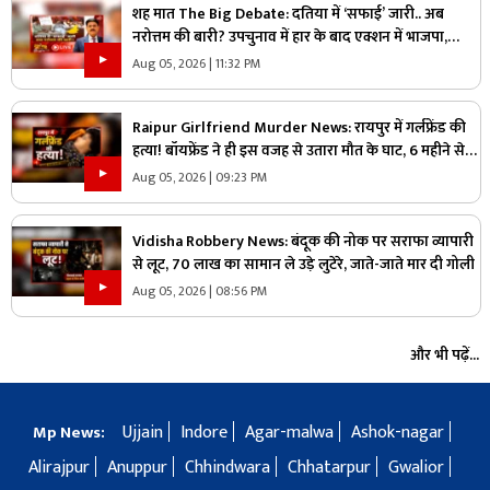
शह मात The Big Debate: दतिया में ‘सफाई’ जारी.. अब
नरोत्तम की बारी? उपचुनाव में हार के बाद एक्शन में भाजपा,
लोकल बॉडी की सफाई के बाद असली निशाने पर कौन?
Aug 05, 2026 | 11:32 PM
Raipur Girlfriend Murder News: रायपुर में गर्लफ्रेंड की
हत्या! बॉयफ्रेंड ने ही इस वजह से उतारा मौत के घाट, 6 महीने से
रह रहे थे लिव इन में
Aug 05, 2026 | 09:23 PM
Vidisha Robbery News: बंदूक की नोक पर सराफा व्यापारी
से लूट, 70 लाख का सामान ले उड़े लुटेरे, जाते-जाते मार दी गोली
Aug 05, 2026 | 08:56 PM
और भी पढ़ें...
Ujjain
Indore
Agar-malwa
Ashok-nagar
Mp News:
Alirajpur
Anuppur
Chhindwara
Chhatarpur
Gwalior