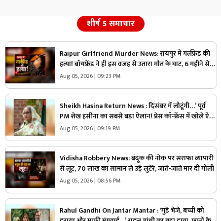
शीर्ष 5 समाचार
Raipur Girlfriend Murder News: रायपुर में गर्लफ्रेंड की
हत्या! बॉयफ्रेंड ने ही इस वजह से उतारा मौत के घाट, 6 महीने से
रह रहे थे लिव इन में
Aug 05, 2026 | 09:23 PM
Sheikh Hasina Return News : दिसंबर में लौटूंगी…’ पूर्व
PM शेख हसीना का सबसे बड़ा ऐलान! प्रेस कॉन्फ्रेंस में खोले ऐसे
राज, मच सकता है सियासी भूचाल
Aug 05, 2026 | 09:19 PM
Vidisha Robbery News: बंदूक की नोक पर सराफा व्यापारी
से लूट, 70 लाख का सामान ले उड़े लुटेरे, जाते-जाते मार दी गोली
Aug 05, 2026 | 08:56 PM
Rahul Gandhi On Jantar Mantar : ‘गुंडे भेजे, बच्ची को
डराया और माफी मंगवाई…’ राहुल गांधी का बड़ा दावा, छात्रों के