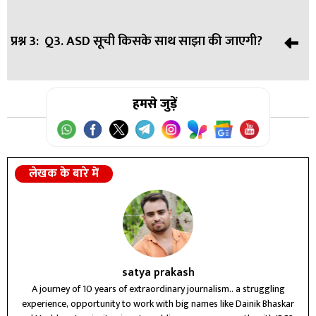
बैठक आयोजित की।
प्रश्न 3:
Q3. ASD सूची किसके साथ साझा की जाएगी?
उत्तर:
फार्म 6, 7 और 8 के दैनिक रिव्यू और ASD सूची साझा करने के
निर्देश दिए गए।
उत्तर:
हमसे जुड़ें
ASD सूची राजनीतिक दलों के BLA के साथ साझा की जाएगी।
लेखक के बारे में
satya prakash
A journey of 10 years of extraordinary journalism.. a struggling
experience, opportunity to work with big names like Dainik Bhaskar