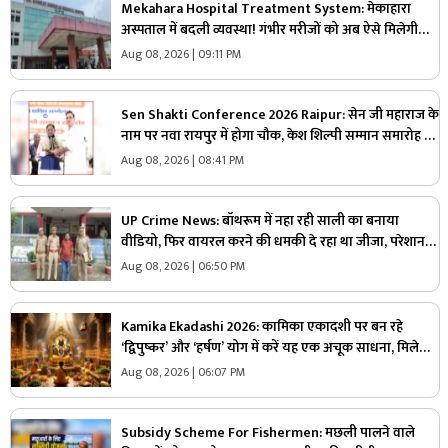
Mekahara Hospital Treatment System: मेकाहारा
अस्पताल में बदली व्यवस्था! गंभीर मरीजों को अब ऐसे मिलेगी
इमरजेंसी वार्ड में एंट्री, यहां होगी शुरुआती जांच
Aug 08, 2026 | 09:11 PM
Sen Shakti Conference 2026 Raipur: सेन जी महाराज के
नाम पर नवा रायपुर में होगा चौक, केश शिल्पी सम्मान समारोह में
सीएम साय ने किया ऐलान, सामुदायिक भवन के लिए इतने लाख
Aug 08, 2026 | 08:41 PM
रुपए देगी सरकार
UP Crime News: बॉथरूम में नहा रही साली का बनाया
वीडियो, फिर वायरल करने की धमकी दे रहा था जीजा, परेशान
युवती ने उठाया ये खौफनाक कदम
Aug 08, 2026 | 06:50 PM
Kamika Ekadashi 2026: कामिका एकादशी पर बन रहे
‘द्विपुष्कर’ और ‘हर्षण’ योग में करें यह एक अचूक साधना, मिलेगा
“वाजपेय” यज्ञ का महापुण्य!
Aug 08, 2026 | 06:07 PM
Subsidy Scheme For Fishermen: मछली पालने वाले