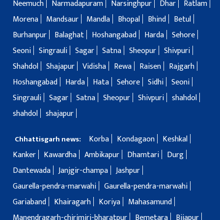
Neemuch
Narmadapuram
Narsinghpur
Dhar
Ratlam
Morena
Mandsaur
Mandla
Bhopal
Bhind
Betul
Burhanpur
Balaghat
Hoshangabad
Harda
Sehore
Seoni
Singrauli
Sagar
Satna
Sheopur
Shivpuri
Shahdol
Shajapur
Vidisha
Rewa
Raisen
Rajgarh
Hoshangabad
Harda
Hata
Sehore
Sidhi
Seoni
Singrauli
Sagar
Satna
Sheopur
Shivpuri
shahdol
shahdol
shajapur
Korba
Kondagaon
Keshkal
Chhattisgarh news:
Kanker
Kawardha
Ambikapur
Dhamtari
Durg
Dantewada
Janjgir-champa
Jashpur
Gaurella-pendra-marwahi
Gaurella-pendra-marwahi
Gariaband
Khairagarh
Koriya
Mahasamund
Manendragarh-chirimiri-bharatpur
Bemetara
Bijapur