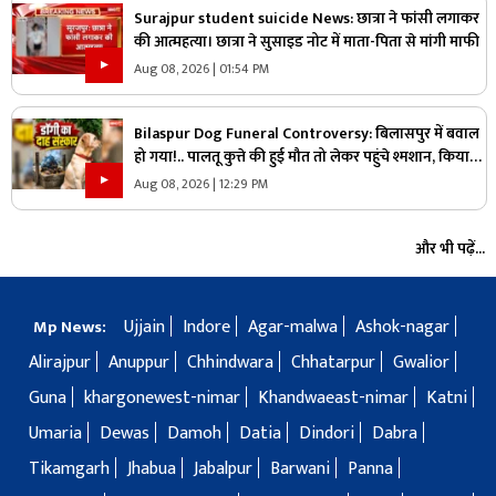
Surajpur student suicide News: छात्रा ने फांसी लगाकर
की आत्महत्या। छात्रा ने सुसाइड नोट में माता-पिता से मांगी माफी
Aug 08, 2026 | 01:54 PM
Bilaspur Dog Funeral Controversy: बिलासपुर में बवाल
हो गया!.. पालतू कुत्ते की हुई मौत तो लेकर पहुंचे श्मशान, किया
दाह संस्कार तो शुरू हो गया हंगामा
Aug 08, 2026 | 12:29 PM
और भी पढ़ें...
Ujjain
Indore
Agar-malwa
Ashok-nagar
Mp News:
Alirajpur
Anuppur
Chhindwara
Chhatarpur
Gwalior
Guna
khargonewest-nimar
Khandwaeast-nimar
Katni
Umaria
Dewas
Damoh
Datia
Dindori
Dabra
Tikamgarh
Jhabua
Jabalpur
Barwani
Panna