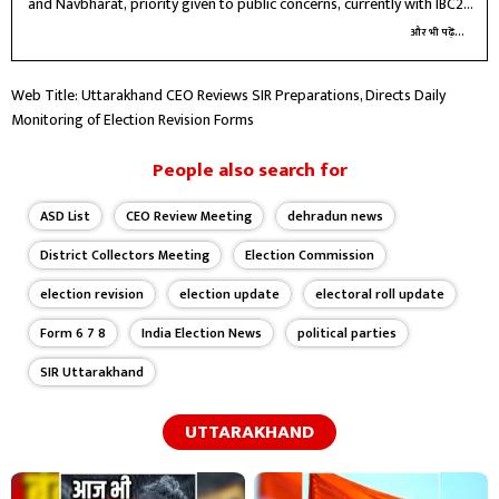
and Navbharat, priority given to public concerns, currently with IBC24
Raipur for three years, future journey unknown
और भी पढ़ें...
Web Title: Uttarakhand CEO Reviews SIR Preparations, Directs Daily
Monitoring of Election Revision Forms
People also search for
ASD List
CEO Review Meeting
dehradun news
District Collectors Meeting
Election Commission
election revision
election update
electoral roll update
Form 6 7 8
India Election News
political parties
SIR Uttarakhand
UTTARAKHAND