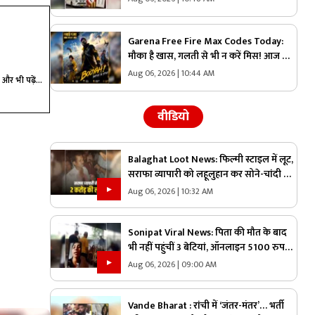
Garena Free Fire Max Codes Today:
मौका है खास, गलती से भी न करें मिस! आज के
कोड्स से मिलेगी ऐसी पावर कि विरोधी देखते रह
Aug 06, 2026 | 10:44 AM
और भी पढ़ें...
जाएंगे!
वीडियो
Balaghat Loot News: फिल्मी स्टाइल में लूट,
सराफा व्यापारी को लहूलुहान कर सोने-चांदी से
भरा बैग छीनकर फरार हुए बदमाश, पूरे शहर में
Aug 06, 2026 | 10:32 AM
नाकेबंदी
Sonipat Viral News: पिता की मौत के बाद
भी नहीं पहुंचीं 3 बेटियां, ऑनलाइन 5100 रुपए
भेजकर कराया अंतिम संस्कार, वीडियो कॉल पर
Aug 06, 2026 | 09:00 AM
बोली- “अभी और कितना टाइम लगेगा?”
Vande Bharat : रांची में ‘जंतर-मंतर’… भर्ती