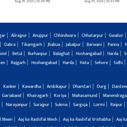
Aug 05, 2026 | 05:48 PM
Aug 05, 2026 | 05:43 PM
gar
Alirajpur
Anuppur
Chhindwara
Chhatarpur
Gwalior
Dabra
Tikamgarh
Jhabua
Jabalpur
Barwani
Panna
hind
Betul
Burhanpur
Balaghat
Hoshangabad
Harda
S
sen
Rajgarh
Hoshangabad
Harda
Hata
Sehore
Sidhi
Kanker
Kawardha
Ambikapur
Dhamtari
Durg
Dantew
Gariaband
Khairagarh
Koriya
Mahasamund
Manendragar
Narayanpur
Surajpur
Sukma
Sarguja
Lormi
Raipur
al Meen
Aaj ka Rashifal Mesh
Aaj ka Rashifal Vrishabha
Aaj k