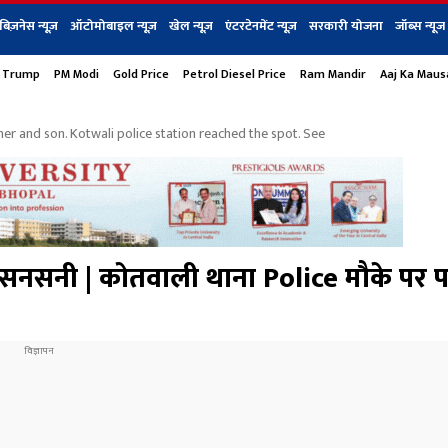
बिज़नेस न्यूज़
ऑटोमोबाइल न्यूज़
खेल न्यूज़
एंटरटेनमेंट न्यूज़
सरकारी योजना
जॉब्स न्यूज
 Trump
PM Modi
Gold Price
Petrol Diesel Price
Ram Mandir
Aaj Ka Mau
s
बिज़नेस
टेक न्यूज
धर्म
ऑटोमोबाइल
एंटरटेनम
शेयर बाज़ार
गैजेट्स न्यूज
er and son. Kotwali police station reached the spot. See
 सनसनी | कोतवाली थाना Police मौके पर पह