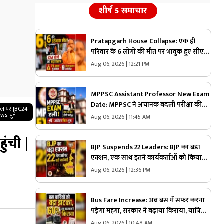
शीर्ष 5 समाचार
Pratapgarh House Collapse: एक ही
परिवार के 6 लोगों की मौत पर भावुक हुए सीएम
योगी, तुरंत मुआवजे का किया ऐलान, घायल
Aug 06, 2026 | 12:21 PM
युवक के बेहतर इलाज के दिए निर्देश
MPPSC Assistant Professor New Exam
Date: MPPSC ने अचानक बदली परीक्षा की
गल पर IBC24
तारीख, अब इस दिन होंगे एग्जाम…अगर आपने
ws चुनें
Aug 06, 2026 | 11:45 AM
आवेदन नहीं किया तो अभी है मौका
ुंची |
BJP Suspends 22 Leaders: BJP का बड़ा
एक्शन, एक साथ इतने कार्यकर्ताओं को किया
पार्टी से बाहर, 250 से अधिक नेताओं को थमाया
Aug 06, 2026 | 12:36 PM
नोटिस, जानें किस वजह से हुई ये कार्रवाई
Bus Fare Increase: अब बस में सफर करना
पड़ेगा महंगा, सरकार ने बढ़ाया किराया, यात्रियों
की जेब पर बढ़ेगा बोझ
Aug 06, 2026 | 10:48 AM