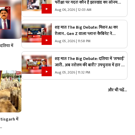
परीक्षा पर गदर! कौन है झारखंड का सोनम
वांग्चुख? जाने कौन है देवेंद्र नाथ महतो ?
Aug 06, 2026 | 12:03 AM
शह मात The Big Debate: मिशन AI का
ऐलान.. Gen Z वाला प्लान! कैबिनेट ने
छत्तीसगढ़ राज्य आर्टिफिशियल इंटेलिजेंस मिशन
Aug 05, 2026 | 11:58 PM
तिया में
को दी मंजूरी, क्या Gen Z को ध्यान में रखकर
तैयार किया गया प्लान?
शह मात The Big Debate: दतिया में ‘सफाई’
जारी.. अब नरोत्तम की बारी? उपचुनाव में हार के
बाद एक्शन में भाजपा, लोकल बॉडी की सफाई के
Aug 05, 2026 | 11:32 PM
बाद असली निशाने पर कौन?
और भी पढ़ें...
isgarh में
ं…