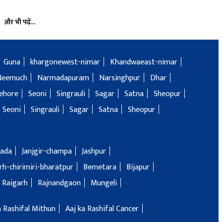
और भी पढ़ें...
Guna
khargonewest-nimar
Khandwaeast-nimar
Neemuch
Narmadapuram
Narsinghpur
Dhar
ehore
Seoni
Singrauli
Sagar
Satna
Sheopur
Seoni
Singrauli
Sagar
Satna
Sheopur
ada
Janjgir-champa
Jashpur
h-chirimiri-bharatpur
Bemetara
Bijapur
Raigarh
Rajnandgaon
Mungeli
a Rashifal Mithun
Aaj ka Rashifal Cancer