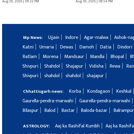
Aug 05, 2026 | 09:22 PM
Aug 05, 2026 | 08:54 PM
Ujjain
Indore
Agar-malwa
Ashok-na
Mp News:
Katni
Umaria
Dewas
Damoh
Datia
Dindori
Ratlam
Morena
Mandsaur
Mandla
Bhopal
B
Shivpuri
Shahdol
Shajapur
Vidisha
Rewa
Rai
Shivpuri
shahdol
shahdol
shajapur
Korba
Kondagaon
Keshkal
Chhattisgarh news:
Gaurella-pendra-marwahi
Gaurella-pendra-marwahi
Bilaspur
Balod
Bastar
Baloda-bazar
Balrampur
Aaj ka Rashifal Kumbh
Aaj ka Rashif
ASTROLOGY: