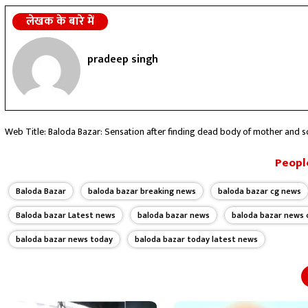
लेखक के बारे में
pradeep singh
Web Title: Baloda Bazar: Sensation after finding dead body of mother and so
People
Baloda Bazar
baloda bazar breaking news
baloda bazar cg news
Baloda bazar Latest news
baloda bazar news
baloda bazar news 
baloda bazar news today
baloda bazar today latest news