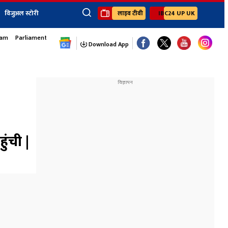
विजुअल स्टोरी
लाइव टीवी
IBC24 UP UK
sam
Parliament Monsoon Session
×
ेंट
खेल
जॉब्स न्यूज
Youtube Channels
Download App
यूथ कॉर्नर
IBC24
Ibc24 Jankarwan
IBC 24 Digital
Ibc24 Up-Uk
Ibc24 Madhya
Ibc24 Maidani
ुंची |
Ibc24 Sarguja
Ibc24 Bastar
Ibc24 Malwa
Ibc24 Mahakoshal