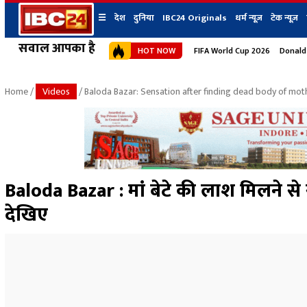
☰
देश
दुनिया
IBC24 Originals
धर्म न्यूज़
टेक न्यूज़
सवाल आपका है
HOT NOW
FIFA World Cup 2026
Donald
देश
प्रदेश न्यूज
शहर
दुनिया
IBC24 Original
छत्तीसगढ़ न्यूज
भोपाल
Home
/
Videos
/ Baloda Bazar: Sensation after finding dead body of moth
मध्यप्रदेश न्यूज
इंदौर
उत्तर प्रदेश न्यूज
जबलपुर
बिहार न्यूज
ग्वालियर
उत्तराखंड न्यूज
रायपुर
महाराष्ट्र न्यूज
बिलासपुर
Baloda Bazar : मां बेटे की लाश मिलने से
हिमाचल प्रदेश न्यूज
देखिए
हरियाणा न्यूज