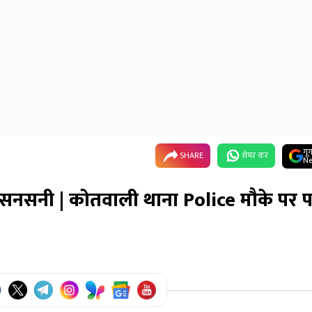
गू
SHARE
शेयर कर
Ne
 सनसनी | कोतवाली थाना Police मौके पर पह