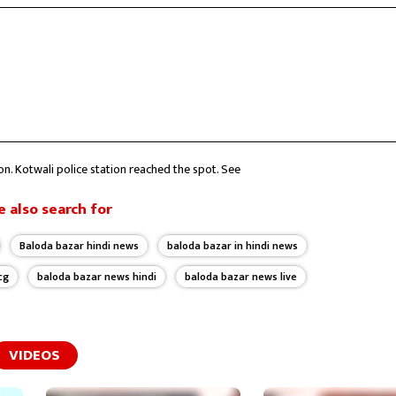
n. Kotwali police station reached the spot. See
 also search for
Baloda bazar hindi news
baloda bazar in hindi news
cg
baloda bazar news hindi
baloda bazar news live
VIDEOS