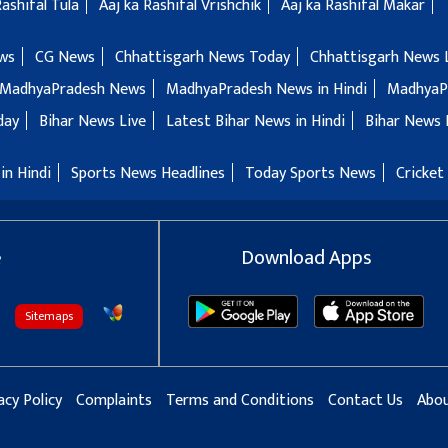
Rashifal Tula
Aaj ka Rashifal Vrishchik
Aaj ka Rashifal Makar
ws
CG News
Chhattisgarh News Today
Chhattisgarh News 
MadhyaPradesh News
MadhyaPradesh News in Hindi
MadhyaP
day
Bihar News Live
Latest Bihar News in Hindi
Bihar News 
in Hindi
Sports News Headlines
Today Sports News
Cricket
e
Download Apps
Sitemaps
acy Policy
Complaints
Terms and Conditions
Contact Us
Abou