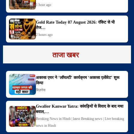
1 hour ago
Gold Rate Today 07 August 2026: रॉकेट से भी
तेज…
2 hours ago
ताजा खबर
अकासा एयर ने ‘लॉयल्टी’ कार्यक्रम ‘अकासा एलीवेट’ शुरू
किया
बिज़नेस
Gwalior Kanwar Yatra: कांवड़ियों से विवाद के बाद मचा
बवाल,…
Breaking News in Hindi | latest Breaking news | Live breaking
news in Hindi