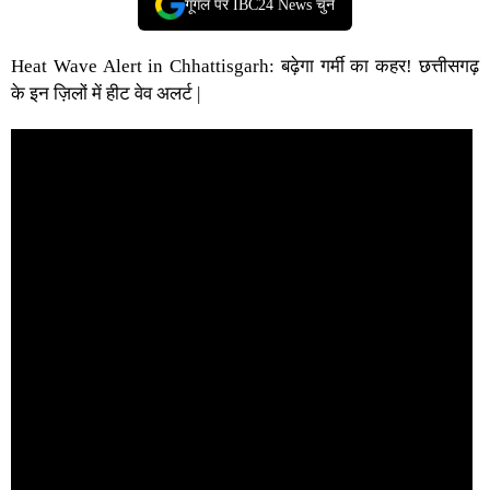
गूगल पर IBC24 News चुनें
Heat Wave Alert in Chhattisgarh: बढ़ेगा गर्मी का कहर! छत्तीसगढ़
के इन ज़िलों में हीट वेव अलर्ट |