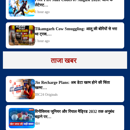
लेटेस्ट…
1 hour ago
Tikamgarh Cow Smuggling: आलू की बोरियों से भरा
था ट्रक,…
1 hour ago
ताजा खबर
Jio Recharge Plans: अब डेटा खत्म होने की चिंता
खत्म!…
IBC24 Originals
विनीसियस जूनियर और रियाल मैड्रिड 2032 तक अनुबंध
बढ़ाने पर…
खेल