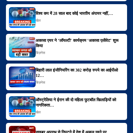
विश्व कप में 28 साल बाद कोई भारतीय अंपायर नहीं,…
खेल
अकासा एयर ने ‘लॉयल्टी’ कार्यक्रम ‘अकासा एलीवेट’ शुरू
किया
बिज़नेस
बिहारी लाल इंजीनियरिंग का 302 करोड़ रुपये का आईपीओ
12…
बिज़नेस
ऑस्ट्रेलिया ने ईरान की दो महिला फुटबॉल खिलाड़ियों को
नागरिकता…
खेल
साइबर अपराध से निपटने में देश में अव्वल रहने पर…