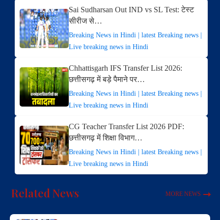
Sai Sudharsan Out IND vs SL Test: टेस्ट
सीरीज से…
Breaking News in Hindi | latest Breaking news |
Live breaking news in Hindi
Chhattisgarh IFS Transfer List 2026:
छत्तीसगढ़ में बड़े पैमाने पर…
Breaking News in Hindi | latest Breaking news |
Live breaking news in Hindi
CG Teacher Transfer List 2026 PDF:
छत्तीसगढ़ में शिक्षा विभाग…
Breaking News in Hindi | latest Breaking news |
Live breaking news in Hindi
Related News
MORE NEWS