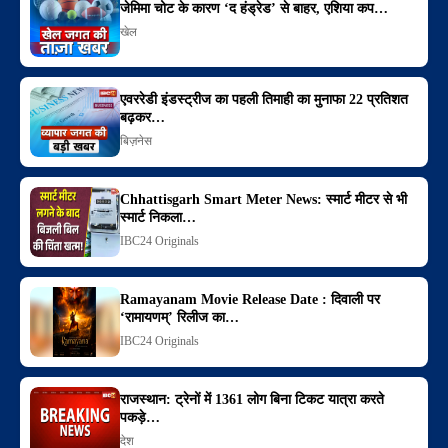
जेमिमा चोट के कारण ‘द हंड्रेड’ से बाहर, एशिया कप…
खेल
एवररेडी इंडस्ट्रीज का पहली तिमाही का मुनाफा 22 प्रतिशत
बढ़कर…
बिज़नेस
Chhattisgarh Smart Meter News: स्मार्ट मीटर से भी
स्मार्ट निकला…
IBC24 Originals
Ramayanam Movie Release Date : दिवाली पर
‘रामायणम्’ रिलीज का…
IBC24 Originals
राजस्थान: ट्रेनों में 1361 लोग बिना टिकट यात्रा करते
पकड़े…
देश