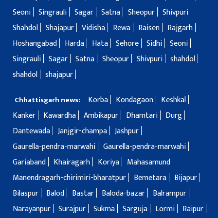
Seoni
Singrauli
Sagar
Satna
Sheopur
Shivpuri
Shahdol
Shajapur
Vidisha
Rewa
Raisen
Rajgarh
Hoshangabad
Harda
Hata
Sehore
Sidhi
Seoni
Singrauli
Sagar
Satna
Sheopur
Shivpuri
shahdol
shahdol
shajapur
Korba
Kondagaon
Keshkal
Chhattisgarh news:
Kanker
Kawardha
Ambikapur
Dhamtari
Durg
Dantewada
Janjgir-champa
Jashpur
Gaurella-pendra-marwahi
Gaurella-pendra-marwahi
Gariaband
Khairagarh
Koriya
Mahasamund
Manendragarh-chirimiri-bharatpur
Bemetara
Bijapur
Bilaspur
Balod
Bastar
Baloda-bazar
Balrampur
Narayanpur
Surajpur
Sukma
Sarguja
Lormi
Raipur