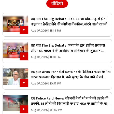
वीडियो
शह मात The Big Debate: अब UCC का दांव..’गढ़’ में होगा
बदलाव? क्रेडिट लेने की कोशिश में कांग्रेस, बांटने वाली राजनीति
पर क्या है सरकार का जवाब?
Aug 07, 2026 | 11:44 PM
शह मात The Big Debate: जनता के द्वार, हाजिर सरकार!
सीएम डॉ. यादव ने की जनविश्वास अभियान की शुरुआत,
जनविश्वास मुहीम से क्या मजबूत होगी जमीनी पकड़
Aug 07, 2026 | 11:30 PM
Raipur Arun Pannalal Detained: क्रिश्चियन फोरम के नेता
अरुण पन्नालाल हिरासत में.. कड़े सुरक्षा के बीच थाने ले गई
पुलिस, जानें क्या है आरोप
Aug 07, 2026 | 10:57 PM
CG Police Raid News: परिजनों ने दी थी थाने को उड़ाने की
धमकी, 14 लोगों की गिरफ्तारी के बाद NSA के आरोपी के घर
पुलिस ने मारा छापा, जांच में मिली ये चौंकाने वाली चीज
Aug 07, 2026 | 09:02 PM