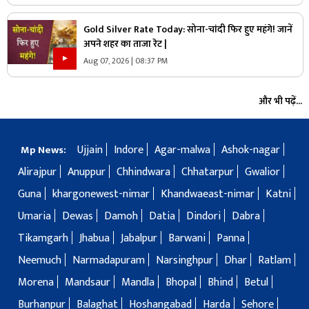
Gold Silver Rate Today: सोना-चांदी फिर हुए महंगे! जानें
अपने शहर का ताजा रेट |
Aug 07, 2026 | 08:37 PM
और भी पढ़ें...
Ujjain
Indore
Agar-malwa
Ashok-nagar
Mp News:
Alirajpur
Anuppur
Chhindwara
Chhatarpur
Gwalior
Guna
khargonewest-nimar
Khandwaeast-nimar
Katni
Umaria
Dewas
Damoh
Datia
Dindori
Dabra
Tikamgarh
Jhabua
Jabalpur
Barwani
Panna
Neemuch
Narmadapuram
Narsinghpur
Dhar
Ratlam
Morena
Mandsaur
Mandla
Bhopal
Bhind
Betul
Burhanpur
Balaghat
Hoshangabad
Harda
Sehore