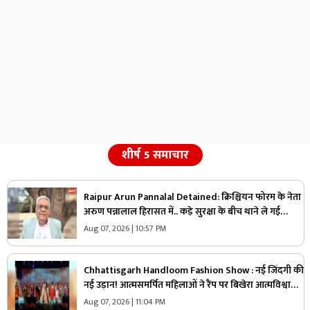
शीर्ष 5 समाचार
Raipur Arun Pannalal Detained: क्रिश्चियन फोरम के नेता
अरुण पन्नालाल हिरासत में.. कड़े सुरक्षा के बीच थाने ले गई
पुलिस, जानें क्या है आरोप
Aug 07, 2026 | 10:57 PM
Chhattisgarh Handloom Fashion Show : नई जिंदगी की
नई उड़ान! आत्मसमर्पित महिलाओं ने रैंप पर बिखेरा आत्मविश्वास,
तस्वीरें जीत लेंगी आपका दिल
Aug 07, 2026 | 11:04 PM