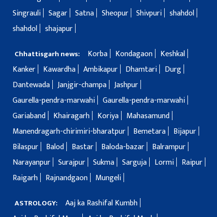
Singrauli
Sagar
Satna
Sheopur
Shivpuri
shahdol
shahdol
shajapur
Korba
Kondagaon
Keshkal
Chhattisgarh news:
Kanker
Kawardha
Ambikapur
Dhamtari
Durg
Dantewada
Janjgir-champa
Jashpur
Gaurella-pendra-marwahi
Gaurella-pendra-marwahi
Gariaband
Khairagarh
Koriya
Mahasamund
Manendragarh-chirimiri-bharatpur
Bemetara
Bijapur
Bilaspur
Balod
Bastar
Baloda-bazar
Balrampur
Narayanpur
Surajpur
Sukma
Sarguja
Lormi
Raipur
Raigarh
Rajnandgaon
Mungeli
Aaj ka Rashifal Kumbh
ASTROLOGY: