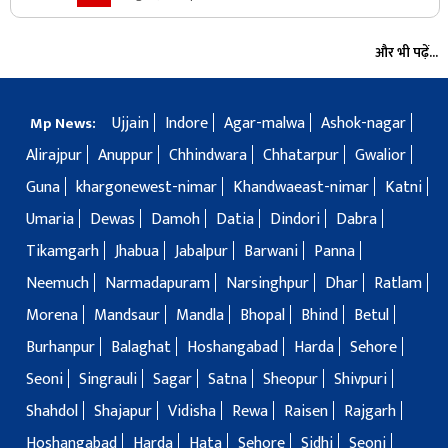
और भी पढ़ें...
Ujjain
Indore
Agar-malwa
Ashok-nagar
Mp News:
Alirajpur
Anuppur
Chhindwara
Chhatarpur
Gwalior
Guna
khargonewest-nimar
Khandwaeast-nimar
Katni
Umaria
Dewas
Damoh
Datia
Dindori
Dabra
Tikamgarh
Jhabua
Jabalpur
Barwani
Panna
Neemuch
Narmadapuram
Narsinghpur
Dhar
Ratlam
Morena
Mandsaur
Mandla
Bhopal
Bhind
Betul
Burhanpur
Balaghat
Hoshangabad
Harda
Sehore
Seoni
Singrauli
Sagar
Satna
Sheopur
Shivpuri
Shahdol
Shajapur
Vidisha
Rewa
Raisen
Rajgarh
Hoshangabad
Harda
Hata
Sehore
Sidhi
Seoni