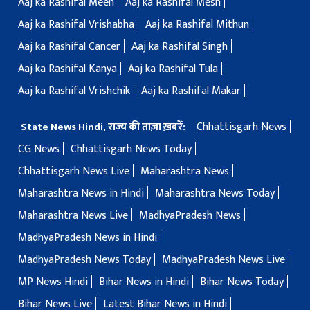
Aaj ka Rashifal Meen
Aaj ka Rashifal Mesh
Aaj ka Rashifal Vrishabha
Aaj ka Rashifal Mithun
Aaj ka Rashifal Cancer
Aaj ka Rashifal Singh
Aaj ka Rashifal Kanya
Aaj ka Rashifal Tula
Aaj ka Rashifal Vrishchik
Aaj ka Rashifal Makar
Chhattisgarh News
State News Hindi, राज्य की ताज़ा ख़बरें:
CG News
Chhattisgarh News Today
Chhattisgarh News Live
Maharashtra News
Maharashtra News in Hindi
Maharashtra News Today
Maharashtra News Live
MadhyaPradesh News
MadhyaPradesh News in Hindi
MadhyaPradesh News Today
MadhyaPradesh News Live
MP News Hindi
Bihar News in Hindi
Bihar News Today
Bihar News Live
Latest Bihar News in Hindi