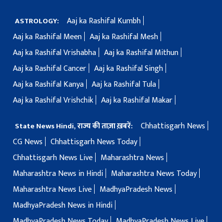
Aaj ka Rashifal Kumbh
ASTROLOGY:
Aaj ka Rashifal Meen
Aaj ka Rashifal Mesh
Aaj ka Rashifal Vrishabha
Aaj ka Rashifal Mithun
Aaj ka Rashifal Cancer
Aaj ka Rashifal Singh
Aaj ka Rashifal Kanya
Aaj ka Rashifal Tula
Aaj ka Rashifal Vrishchik
Aaj ka Rashifal Makar
Chhattisgarh News
State News Hindi, राज्य की ताज़ा ख़बरें:
CG News
Chhattisgarh News Today
Chhattisgarh News Live
Maharashtra News
Maharashtra News in Hindi
Maharashtra News Today
Maharashtra News Live
MadhyaPradesh News
MadhyaPradesh News in Hindi
MadhyaPradesh News Today
MadhyaPradesh News Live