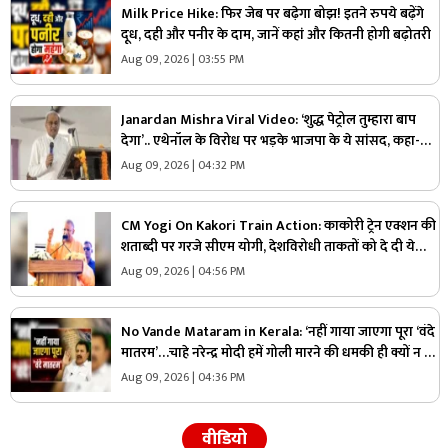
Milk Price Hike: फिर जेब पर बढ़ेगा बोझ! इतने रुपये बढ़ेंगे
दूध, दही और पनीर के दाम, जानें कहां और कितनी होगी बढ़ोतरी
Aug 09, 2026 | 03:55 PM
Janardan Mishra Viral Video: ‘शुद्ध पेट्रोल तुम्हारा बाप
देगा’.. एथेनॉल के विरोध पर भड़के भाजपा के ये सांसद, कहा-
सबसे कम महंगाई भारत में
Aug 09, 2026 | 04:32 PM
CM Yogi On Kakori Train Action: काकोरी ट्रेन एक्शन की
शताब्दी पर गरजे सीएम योगी, देशविरोधी ताकतों को दे दी ये
चेतावनी, युवाओं से की ये अपील
Aug 09, 2026 | 04:56 PM
No Vande Mataram in Kerala: ‘नहीं गाया जाएगा पूरा ‘वंदे
मातरम’…चाहे नरेन्द्र मोदी हमें गोली मारने की धमकी ही क्यों न दें’
स्वतंत्रता दिवस से पहले इस राज्य के स्वास्थ्य मंत्री ने कह दी बड़ी
Aug 09, 2026 | 04:36 PM
बात
वीडियो