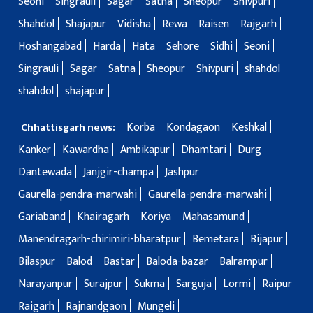
Seoni
Singrauli
Sagar
Satna
Sheopur
Shivpuri
Shahdol
Shajapur
Vidisha
Rewa
Raisen
Rajgarh
Hoshangabad
Harda
Hata
Sehore
Sidhi
Seoni
Singrauli
Sagar
Satna
Sheopur
Shivpuri
shahdol
shahdol
shajapur
Korba
Kondagaon
Keshkal
Chhattisgarh news:
Kanker
Kawardha
Ambikapur
Dhamtari
Durg
Dantewada
Janjgir-champa
Jashpur
Gaurella-pendra-marwahi
Gaurella-pendra-marwahi
Gariaband
Khairagarh
Koriya
Mahasamund
Manendragarh-chirimiri-bharatpur
Bemetara
Bijapur
Bilaspur
Balod
Bastar
Baloda-bazar
Balrampur
Narayanpur
Surajpur
Sukma
Sarguja
Lormi
Raipur
Raigarh
Rajnandgaon
Mungeli