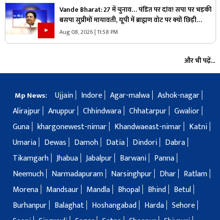
Vande Bharat: 27 में चुनाव… पंडित पर दांव! सपा पर भड़की
बसपा सुप्रीमों मायावती, यूपी में ब्राह्मण वोट पर क्यों छिड़ी
महाभारत?
Aug 08, 2026 | 11:58 PM
और भी पढ़ें...
Ujjain
Indore
Agar-malwa
Ashok-nagar
Mp News:
Alirajpur
Anuppur
Chhindwara
Chhatarpur
Gwalior
Guna
khargonewest-nimar
Khandwaeast-nimar
Katni
Umaria
Dewas
Damoh
Datia
Dindori
Dabra
Tikamgarh
Jhabua
Jabalpur
Barwani
Panna
Neemuch
Narmadapuram
Narsinghpur
Dhar
Ratlam
Morena
Mandsaur
Mandla
Bhopal
Bhind
Betul
Burhanpur
Balaghat
Hoshangabad
Harda
Sehore