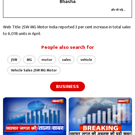
Bhasha
और भी पढ़ें...
Web Title: JSW MG Motor India reported 3 per cent increase in total sales
to 6,018 units in April.
People also search for
JSW
MG
motor
sales
vehicle
Vehicle Sales JSW MG Motor
BUSINESS