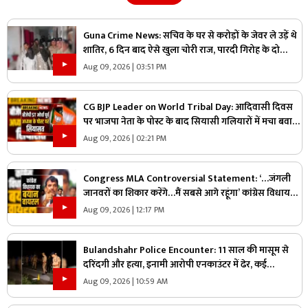
Guna Crime News: सचिव के घर से करोड़ों के जेवर ले उड़ें थे
शातिर, 6 दिन बाद ऐसे खुला चोरी राज, पारदी गिरोह के दो
आरोपी गिरफ्तार
Aug 09, 2026 | 03:51 PM
CG BJP Leader on World Tribal Day: आदिवासी दिवस
पर भाजपा नेता के पोस्ट के बाद सियासी गलियारों में मचा बवाल,
जानिए ऐसा क्या कह दिया कि भड़के विपक्षी नेता
Aug 09, 2026 | 02:21 PM
Congress MLA Controversial Statement: ‘…जंगली
जानवरों का शिकार करेंगे…मैं सबसे आगे रहूंगा’ कांग्रेस विधायक
ने दिया विवादित बयान, वायरल हो रहा वीडियो
Aug 09, 2026 | 12:17 PM
Bulandshahr Police Encounter: 11 साल की मासूम से
दरिंदगी और हत्या, इनामी आरोपी एनकाउंटर में ढेर, कई
पुलिसकर्मी भी घायल
Aug 09, 2026 | 10:59 AM